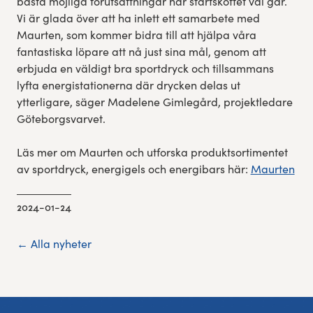
bästa möjliga förutsättningar när startskottet väl går.
Vi är glada över att ha inlett ett samarbete med
Maurten, som kommer bidra till att hjälpa våra
fantastiska löpare att nå just sina mål, genom att
erbjuda en väldigt bra sportdryck och tillsammans
lyfta energistationerna där drycken delas ut
ytterligare, säger Madelene Gimlegård, projektledare
Göteborgsvarvet.
Läs mer om Maurten och utforska produktsortimentet
av sportdryck, energigels och energibars här:
Maurten
2024-01-24
← Alla nyheter