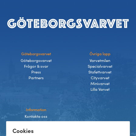
Sidfot
Göteborgsvarvet
Övriga lopp
Göteborgsvarvet
Varvetmilen
Frågor & svar
Specialvarvet
Press
Stafettvarvet
Partners
Cityvarvet
Minivarvet
Lilla Varvet
Information
Kontakta oss
Integritetspolicy
Cookies
Villkor