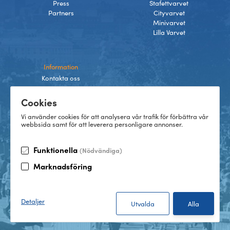
Press
Stafettvarvet
Partners
Cityvarvet
Minivarvet
Lilla Varvet
Information
Kontakta oss
Integritetspolicy
Cookies
Villkor
Cookies
Vi använder cookies för att analysera vår trafik för förbättra vår
webbsida samt för att leverera personligare annonser.
Funktionella
(Nödvändiga)
TikTok
Marknadsföring
Instagram
Facebook
LinkedIn
©
2026
Göteborgsvarvet
Detaljer