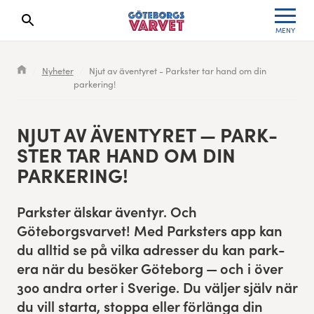
MENY
Sökresultaten dyker upp här
Kölista
Specialvarvet
Huvudpartners
Resultat 2026
Nyheter
Njut av äventyret - Parkster tar hand om din
parkering!
Deltagarinformation
Stafettvarvet
Evenemangs- & mediepartners
Resultatarkiv
Seedningsregler
Cityvarvet
Leverantörer
Anmälan
NJUT AV ÄVENTYRET — PARK­
STER TAR HAND OM DIN
Bana
Minivarvet
Partners Varvetveckan
PARKERING!
Göteborgsvarvet Expo
Lilla Varvet
Partnerportal
Park­ster älskar äventyr. Och
Göteborgsvarvet! Med Park­sters app kan
Löparinspiration och träning
Varvetmilen
du alltid se på vil­ka adress­er du kan park­
era när du besöker Göteborg — och i över
Spring för välgörenhet
300
andra orter i Sverige. Du väljer själv när
du vill star­ta, stop­pa eller förlänga din
Göteborgsvarvet familjeområde