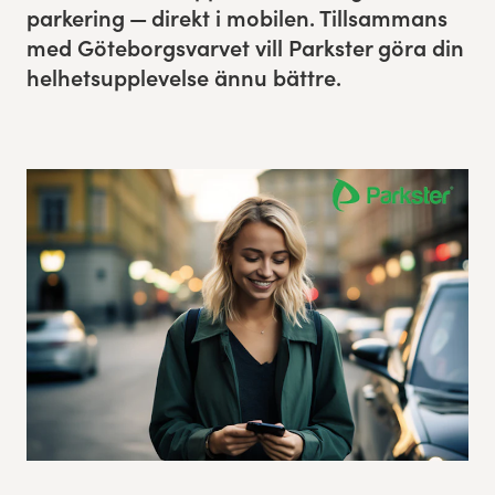
park­er­ing — direkt i mobilen. Till­sam­mans
Res, bo, upplev
med Göteborgsvarvet vill Park­ster göra din
hel­het­sup­plevelse ännu bättre.
Hållbarhet
Göteborgsvarvets historia
Funktionär/Volontär