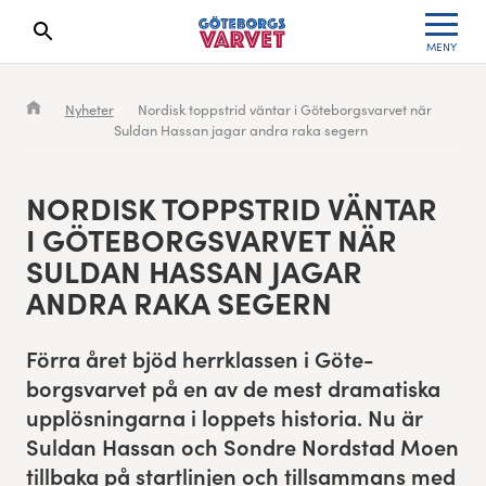
MENY
Sökresultaten dyker upp här
Kölista
Specialvarvet
Huvudpartners
Resultat 2026
Nyheter
Nordisk toppstrid väntar i Göteborgsvarvet när
Suldan Hassan jagar andra raka segern
Deltagarinformation
Stafettvarvet
Evenemangs- & mediepartners
Resultatarkiv
Seedningsregler
Cityvarvet
Leverantörer
Anmälan
NORDISK TOPP­STRID VÄN­TAR
I GÖTE­BORGSVARVET NÄR
Bana
Minivarvet
Partners Varvetveckan
SUL­DAN HAS­SAN JAGAR
ANDRA RAKA SEGERN
Göteborgsvarvet Expo
Lilla Varvet
Partnerportal
För­ra året bjöd her­rk­lassen i Göte­
Löparinspiration och träning
Varvetmilen
borgsvarvet på en av de mest drama­tiska
upplös­ningar­na i lop­pets his­to­ria. Nu är
Spring för välgörenhet
Sul­dan Has­san och Son­dre Nord­stad Moen
Göteborgsvarvet familjeområde
till­ba­ka på star­tlin­jen och till­sam­mans med