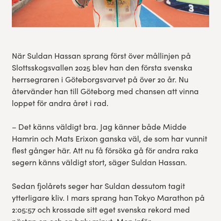
När Suldan Hassan sprang först över mållinjen på
Slottsskogsvallen 2025 blev han den första svenska
herrsegraren i Göteborgsvarvet på över 20 år. Nu
återvänder han till Göteborg med chansen att vinna
loppet för andra året i rad.
– Det känns väldigt bra. Jag känner både Midde
Hamrin och Mats Erixon ganska väl, de som har vunnit
flest gånger här. Att nu få försöka gå för andra raka
segern känns väldigt stort, säger Suldan Hassan.
Sedan fjolårets seger har Suldan dessutom tagit
ytterligare kliv. I mars sprang han Tokyo Marathon på
2:05:57 och krossade sitt eget svenska rekord med