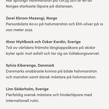
Har sprungit halvmaraton på 1:01:55 och är en av
Norges starkaste löpare på distansen.
Zerei Kbrom Mezengi, Norge
Personbästa 60:01 på halvmaraton och EM-silver på 10
000 meter 2022.
Alvar Myhlback och Oskar Kardin, Sverige
Två av världens främsta långloppsåkare på skidor
byter spår mot asfalt och tar sig an Göteborgsvarvet.
Sylvia Kiberenge, Danmark
Danmarks snabbaste kvinna på både halvmaraton
och maraton samt dansk mästare på halvmaraton.
Linn Söderholm, Sverige
Flerfaldig svensk mästare och hinderlöpare med
internationell rutin.