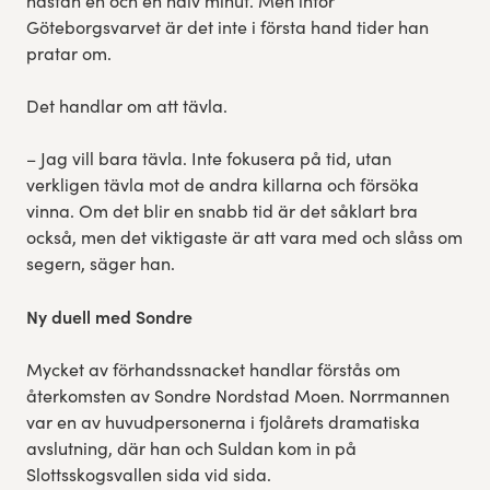
nästan en och en halv minut. Men inför
Göteborgsvarvet är det inte i första hand tider han
pratar om.
Det handlar om att tävla.
– Jag vill bara tävla. Inte fokusera på tid, utan
verkligen tävla mot de andra killarna och försöka
vinna. Om det blir en snabb tid är det såklart bra
också, men det viktigaste är att vara med och slåss om
segern, säger han.
Ny duell med Sondre
Mycket av förhandssnacket handlar förstås om
återkomsten av Sondre Nordstad Moen. Norrmannen
var en av huvudpersonerna i fjolårets dramatiska
avslutning, där han och Suldan kom in på
Slottsskogsvallen sida vid sida.