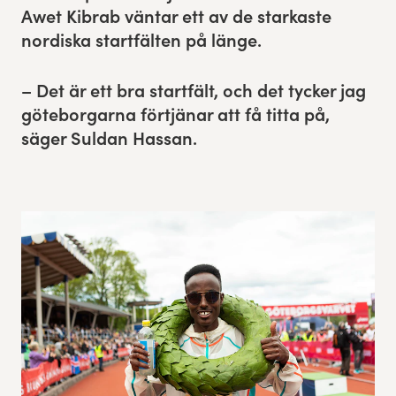
Awet Kibrab vän­tar ett av de starkaste
Res, bo, upplev
nordiska start­fäl­ten på länge.
Hållbarhet
– Det är ett bra start­fält, och det tyck­er jag
göte­bor­gar­na förtjä­nar att få tit­ta på,
Göteborgsvarvets historia
säger Sul­dan Hassan.
Funktionär/Volontär