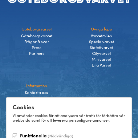
Göteborgsvarvet
Övriga lopp
Göteborgsvarvet
Varvetmilen
Frågor & svar
Specialvarvet
Press
Stafettvarvet
Partners
Cityvarvet
Minivarvet
Lilla Varvet
Information
Kontakta oss
Integritetspolicy
Cookies
Villkor
Cookies
Vi använder cookies för att analysera vår trafik för förbättra vår
webbsida samt för att leverera personligare annonser.
Funktionella
(Nödvändiga)