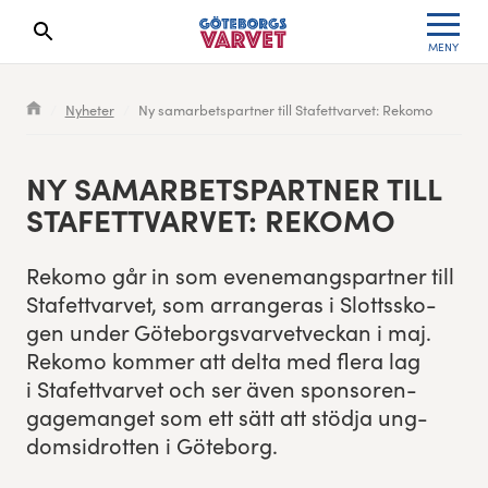
MENY
Sökresultaten dyker upp här
Kölista
Specialvarvet
Huvudpartners
Resultat 2026
Nyheter
Ny samarbetspartner till Stafettvarvet: Rekomo
Deltagarinformation
Stafettvarvet
Evenemangs- & mediepartners
Resultatarkiv
NY SAMAR­BETSPART­NER TILL
Seedningsregler
Cityvarvet
Leverantörer
Anmälan
STAFETTVARVET: REKOMO
Bana
Minivarvet
Partners Varvetveckan
Reko­mo går in som even­e­mangspart­ner till
Stafettvarvet, som arrangeras i Slottssko­
Göteborgsvarvet Expo
Lilla Varvet
Partnerportal
gen under Göte­borgsvarvetveck­an i maj.
Reko­mo kom­mer att delta med flera lag
Löparinspiration och träning
Varvetmilen
i Stafettvarvet och ser även spon­soren­
gage­manget som ett sätt att stöd­ja ung­
Spring för välgörenhet
dom­sidrot­ten i Göteborg.
Göteborgsvarvet familjeområde