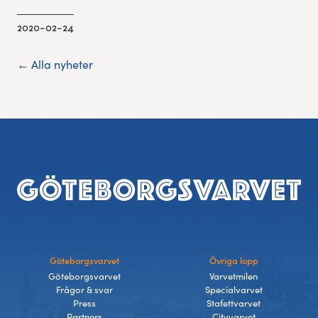
2020-02-24
← Alla nyheter
Sidfot
Göteborgsvarvet
Övriga lopp
Göteborgsvarvet
Varvetmilen
Frågor & svar
Specialvarvet
Press
Stafettvarvet
Partners
Cityvarvet