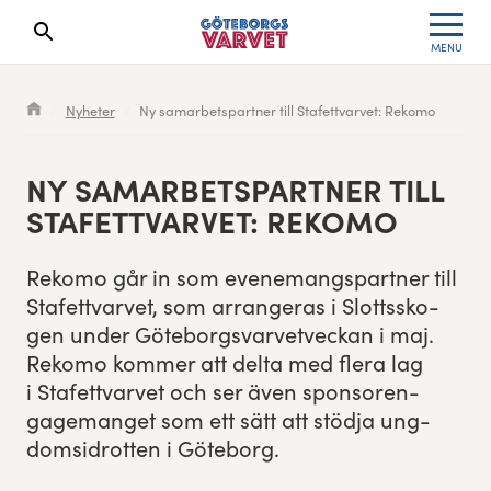
MENU
Search results will show up here
Waiting List
Specialvarvet
Results 2026
Nyheter
Ny samarbetspartner till Stafettvarvet: Rekomo
Race information
Stafettvarvet
Results archive
NY SAMAR­BETSPART­NER TILL
Seeding system
Cityvarvet
Register for a race
STAFETTVARVET: REKOMO
Race Course
Minivarvet
Reko­mo går in som even­e­mangspart­ner till
Stafettvarvet, som arrangeras i Slottssko­
Göteborgsvarvet Expo
Lilla Varvet
gen under Göte­borgsvarvetveck­an i maj.
Reko­mo kom­mer att delta med flera lag
Follow the race
Varvetmilen
i Stafettvarvet och ser även spon­soren­
gage­manget som ett sätt att stöd­ja ung­
Run for charity
dom­sidrot­ten i Göteborg.
Göteborgsvarvet Family Area