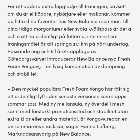
För att addera extra löpglädje till träningen, oavsett
Res, bo, upplev
om du är elitlöpare, nybörjare eller motionär, kommer
du hitta dina favoriter hos New Balance i sommar. Till
Hållbarhet
dina tidiga morgonturer eller svala kvällspass är det a
och o att ha ordentligt på fötterna, inte minst om
Göteborgsvarvets historia
träningsmålet är att springa 21.1 km på hårt underlag.
Passande nog och till årets upplaga av
Göteborgsvarvet introducerar New Balance nya Fresh
Funktionär/Volontär
Foam Vongov5 – en lyxig kombination av dämpning
och stabilitet.
– Den mycket populära Fresh Foam Vongo har fått sig
ett ordentligt lyft i den senaste versionen som släpps
sommar 2021. Med ny mellansula, ny överdel i mesh
samt med förstärkt pronationsstöd och stabilitet utan
extra kilar eller andra material, är Vongov5 redan en
av sommarens snackisar, säger Hanna Löfberg,
Marknadsansvarig på New Balance.