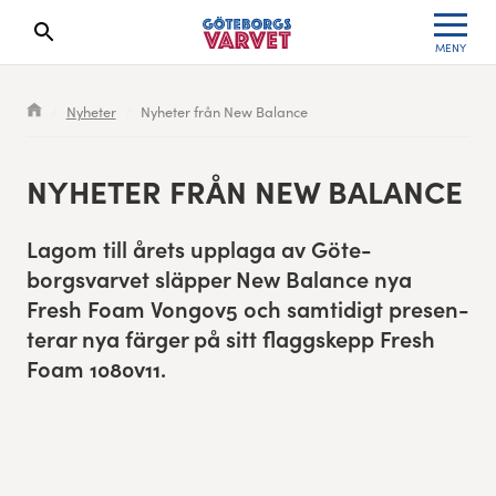
MENY
Sökresultaten dyker upp här
Kölista
Specialvarvet
Huvudpartners
Resultat 2026
Nyheter
Nyheter från New Balance
Deltagarinformation
Stafettvarvet
Evenemangs- & mediepartners
Resultatarkiv
NYHETER FRÅN NEW BALANCE
Seedningsregler
Cityvarvet
Leverantörer
Anmälan
Lagom till årets uppla­ga av Göte­
Bana
Minivarvet
Partners Varvetveckan
borgsvarvet släp­per New Bal­ance nya
Fresh Foam Vongov
5
och sam­tidigt pre­sen­
Göteborgsvarvet Expo
Lilla Varvet
Partnerportal
ter­ar nya färg­er på sitt flag­gskepp Fresh
Foam
1080
v
11
.
Löparinspiration och träning
Varvetmilen
Spring för välgörenhet
Göteborgsvarvet familjeområde