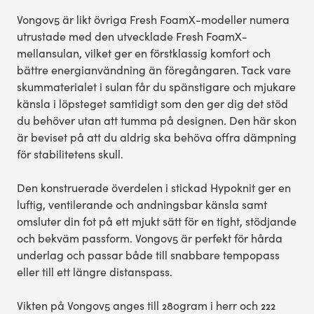
Vongov5 är likt övriga Fresh FoamX-modeller numera
utrustade med den utvecklade Fresh FoamX-
mellansulan, vilket ger en förstklassig komfort och
bättre energianvändning än föregångaren. Tack vare
skummaterialet i sulan får du spänstigare och mjukare
känsla i löpsteget samtidigt som den ger dig det stöd
du behöver utan att tumma på designen. Den här skon
är beviset på att du aldrig ska behöva offra dämpning
för stabilitetens skull.
Den konstruerade överdelen i stickad Hypoknit ger en
luftig, ventilerande och andningsbar känsla samt
omsluter din fot på ett mjukt sätt för en tight, stödjande
och bekväm passform. Vongov5 är perfekt för hårda
underlag och passar både till snabbare tempopass
eller till ett längre distanspass.
Vikten på Vongov5 anges till 280gram i herr och 222