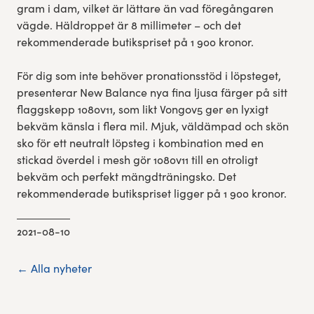
gram i dam, vilket är lättare än vad föregångaren
vägde. Häldroppet är 8 millimeter – och det
rekommenderade butikspriset på 1 900 kronor.
För dig som inte behöver pronationsstöd i löpsteget,
presenterar New Balance nya fina ljusa färger på sitt
flaggskepp 1080v11, som likt Vongov5 ger en lyxigt
bekväm känsla i flera mil. Mjuk, väldämpad och skön
sko för ett neutralt löpsteg i kombination med en
stickad överdel i mesh gör 1080v11 till en otroligt
bekväm och perfekt mängdträningsko. Det
rekommenderade butikspriset ligger på 1 900 kronor.
2021-08-10
← Alla nyheter