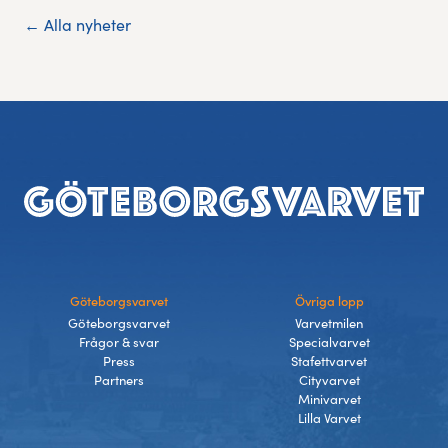
← Alla nyheter
Sidfot
Göteborgsvarvet
Övriga lopp
Göteborgsvarvet
Varvetmilen
Frågor & svar
Specialvarvet
Press
Stafettvarvet
Partners
Cityvarvet
Minivarvet
Lilla Varvet