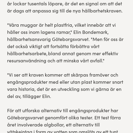
år lockar tusentals löpare, är det en signal om att det
är dags att anpassa sig till de nya hållbarhetskraven.
"Våra muggar är helt plastfria, vilket innebär att vi
håller oss inom lagens ramar," Elin Bondemark,
hållbarhetsansvarig Göteborgsvarvet. "Men för oss är
det också viktigt att fortsätta förbättra vårt
hållbarhetsarbete, bland annat genom mer effektiv
resursanvändning och att minska vårt avfall."
"Vi ser att kraven kommer att skärpas framöver och
engångsprodukter med eller utan plast kommer snart
vara historia, det är en utveckling som vi gärna är en
del av, tillägger Elin.
För att utforska alternativ till engångsprodukter har
Göteborgsvarvet genomfört olika tester. Ett test förra
året involverade algbollar, ett alternativ till
vätskeintag i form av vatten som omslöts av ett tunt