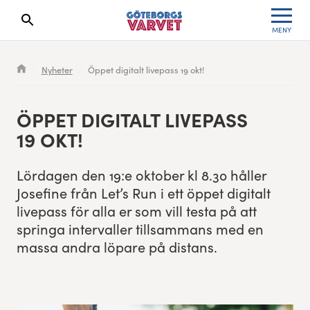
MENY
Sökresultaten dyker upp här
Kölista
Specialvarvet
Huvudpartners
Resultat 2026
Nyheter
Öppet digitalt livepass 19 okt!
Deltagarinformation
Stafettvarvet
Evenemangs- & mediepartners
Resultatarkiv
ÖPPET DIG­I­TALT LIVEPASS
Seedningsregler
Cityvarvet
Leverantörer
Anmälan
19
OKT!
Bana
Minivarvet
Partners Varvetveckan
Lörda­gen den
19
:e okto­ber kl
8
.
30
håller
Jose­fine från Let’s Run i ett öppet dig­i­talt
Göteborgsvarvet Expo
Lilla Varvet
Partnerportal
livepass för alla er som vill tes­ta på att
springa inter­valler till­sam­mans med en
Löparinspiration och träning
Varvetmilen
mas­sa andra löpare på distans.
Spring för välgörenhet
Göteborgsvarvet familjeområde