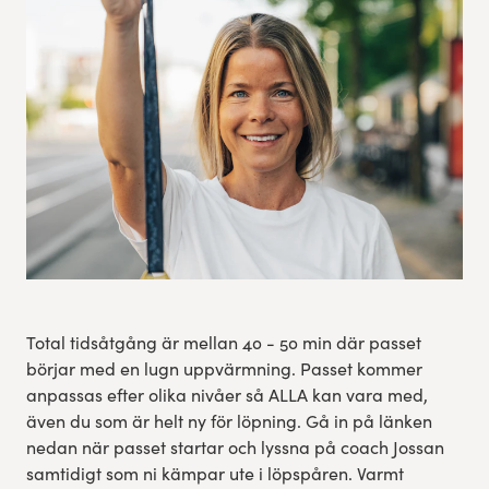
Res, bo, upplev
Hållbarhet
Göteborgsvarvets historia
Funktionär/Volontär
Total tidsåtgång är mellan 40 - 50 min där passet
börjar med en lugn uppvärmning. Passet kommer
anpassas efter olika nivåer så ALLA kan vara med,
även du som är helt ny för löpning. Gå in på länken
nedan när passet startar och lyssna på coach Jossan
samtidigt som ni kämpar ute i löpspåren. Varmt