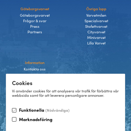
Göteborgsvarvet
Övriga lopp
Göteborgsvarvet
Varvetmilen
Frågor & svar
Specialvarvet
Press
Stafettvarvet
Partners
Cityvarvet
Minivarvet
Lilla Varvet
Information
Kontakta oss
Integritetspolicy
Cookies
Villkor
Cookies
Vi använder cookies för att analysera vår trafik för förbättra vår
webbsida samt för att leverera personligare annonser.
Funktionella
(Nödvändiga)
TikTok
Marknadsföring
Instagram
Facebook
LinkedIn
©
2026
Göteborgsvarvet