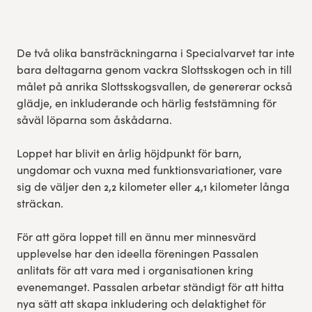
Res, bo, upplev
De två olika bansträckningarna i Specialvarvet tar inte
Hållbarhet
bara deltagarna genom vackra Slottsskogen och in till
målet på anrika Slottsskogsvallen, de genererar också
Göteborgsvarvets historia
glädje, en inkluderande och härlig feststämning för
såväl löparna som åskådarna.
Funktionär/Volontär
Loppet har blivit en årlig höjdpunkt för barn,
ungdomar och vuxna med funktionsvariationer, vare
sig de väljer den 2,2 kilometer eller 4,1 kilometer långa
sträckan.
För att göra loppet till en ännu mer minnesvärd
upplevelse har den ideella föreningen Passalen
anlitats för att vara med i organisationen kring
evenemanget. Passalen arbetar ständigt för att hitta
nya sätt att skapa inkludering och delaktighet för