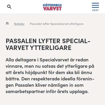
MENY
Sökresultaten dyker upp här
Kölista
Specialvarvet
Huvudpartners
Resultat 2026
Nyheter
Passalen lyfter Specialvarvet ytterligare
Deltagarinformation
Stafettvarvet
Evenemangs- & mediepartners
Resultatarkiv
PAS­SALEN LYFTER SPE­CIAL­
Seedningsregler
Cityvarvet
Leverantörer
Anmälan
VARVET YTTERLIGARE
Bana
Minivarvet
Partners Varvetveckan
Alla delt­a­gare i Spe­cial­varvet är redan
vinnare, men nu sat­sas det ytterli­gare på
Göteborgsvarvet Expo
Lilla Varvet
Partnerportal
att årets höjd­punkt för dem ska bli ännu
bät­tre. Den respek­ter­ade ideel­la förenin­
Löparinspiration och träning
Varvetmilen
gen Pas­salen kliv­er näm­li­gen in som
Spring för välgörenhet
samar­betspart­ner inför årets upplaga.
Göteborgsvarvet familjeområde