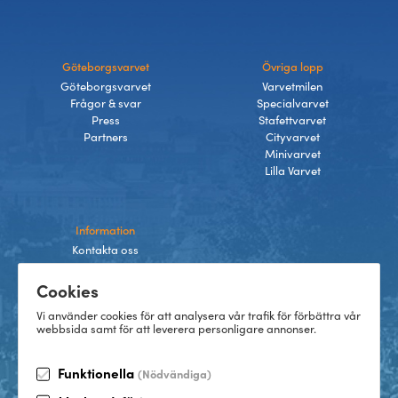
Göteborgsvarvet
Övriga lopp
Göteborgsvarvet
Varvetmilen
Frågor & svar
Specialvarvet
Press
Stafettvarvet
Partners
Cityvarvet
Minivarvet
Lilla Varvet
Information
Kontakta oss
Integritetspolicy
Cookies
Villkor
Cookies
Vi använder cookies för att analysera vår trafik för förbättra vår
webbsida samt för att leverera personligare annonser.
Funktionella
(Nödvändiga)
TikTok