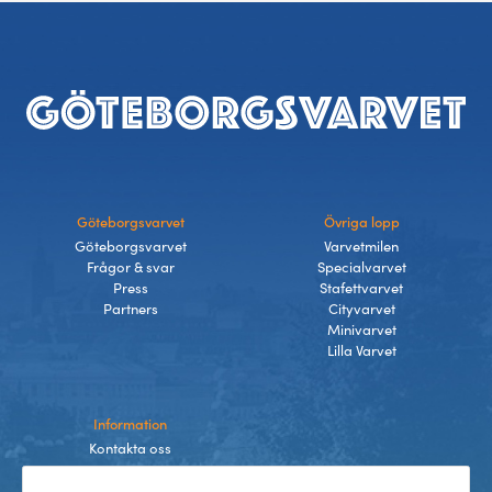
Sidfot
Göteborgsvarvet
Övriga lopp
Göteborgsvarvet
Varvetmilen
Frågor & svar
Specialvarvet
Press
Stafettvarvet
Partners
Cityvarvet
Minivarvet
Lilla Varvet
Information
Kontakta oss
Integritetspolicy