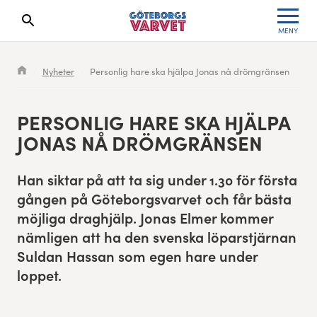
MENY
Sökresultaten dyker upp här
Kölista
Specialvarvet
Huvudpartners
Resultat 2026
Nyheter
Personlig hare ska hjälpa Jonas nå drömgränsen
Deltagarinformation
Stafettvarvet
Evenemangs- & mediepartners
Resultatarkiv
PER­SON­LIG HARE SKA HJÄL­PA
Seedningsregler
Cityvarvet
Leverantörer
Anmälan
JONAS NÅ DRÖMGRÄNSEN
Bana
Minivarvet
Partners Varvetveckan
Han sik­tar på att ta sig under
1
.
30
för förs­ta
gån­gen på Göte­borgsvarvet och får bäs­ta
Göteborgsvarvet Expo
Lilla Varvet
Partnerportal
möjli­ga draghjälp. Jonas Elmer kom­mer
näm­li­gen att ha den sven­s­ka löparstjär­nan
Löparinspiration och träning
Varvetmilen
Sul­dan Has­san som egen hare under
Spring för välgörenhet
loppet.
Göteborgsvarvet familjeområde