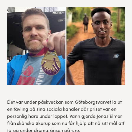
Res, bo, upplev
Hållbarhet
Göteborgsvarvets historia
Funktionär/Volontär
Det var under påskveckan som Göteborgsvarvet la ut
en tävling på sina sociala kanaler där priset var en
personlig hare under loppet. Vann gjorde Jonas Elmer
från skånska Skurup som nu får hjälp att nå sitt mål att
ta sig under drömgränsen på 1.30.