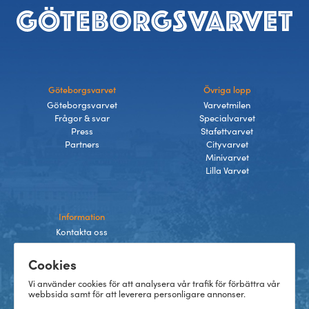
Sidfot
Göteborgsvarvet
Övriga lopp
Göteborgsvarvet
Varvetmilen
Frågor & svar
Specialvarvet
Press
Stafettvarvet
Partners
Cityvarvet
Minivarvet
Lilla Varvet
Information
Kontakta oss
Integritetspolicy
Cookies
Villkor
Cookies
Vi använder cookies för att analysera vår trafik för förbättra vår
webbsida samt för att leverera personligare annonser.