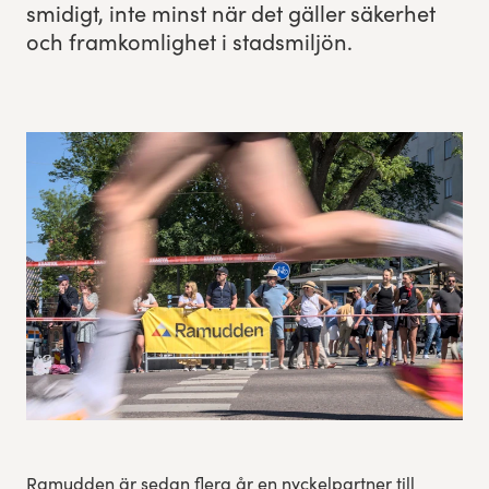
smidigt, inte minst när det gäller säk­er­het
och framkom­lighet i stadsmiljön.
Res, bo, upplev
Hållbarhet
Göteborgsvarvets historia
Funktionär/Volontär
Ramudden är sedan flera år en nyckelpartner till