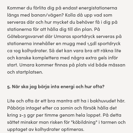
Kommer du förlita dig på endast energistationerna
längs med banan/vägen? Kolla då upp vad som
serveras där och hur mycket du behöver få i dig på
stationerna för att hålla dig till din plan. På
Göteborgsvarvet där Umaras sportdryck serveras på
stationerna innehåller en mugg med 1,5dl sportdryck
ca 10g kolhydrater. Så det kan vara bra att räkna lite
och kanske komplettera med några extra gels inför
start. Umara kommer finnas på plats vid både mässan
och startplatsen.
5. När ska jag börja inta energi och hur ofta?
Lite och ofta är ett bra mantra att ha i bakhuvudet här.
Påbörja intaget efter ca 20min och försök hålla det
kring 2-3 ggr per timme genom hela loppet. På detta
sättet minskar man risken för "köbildning" i tarmen och
upptaget av kolhydrater optimeras.