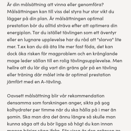
Är din målsättning att vinna eller genomföra?
Målsättningen kan till viss del styra hur stor vikt du
lägger på din plan. Är målsättningen optimal
prestation bör du alltid sträva efter att optimera din
energiplan. Tar du istället tävlingen som ett äventyr
eller en lugnare upplevelse har du råd att "slarva" lite
mer. T.ex kan du då äta lite mer fast föda, det kan
dock öka risken för magproblem och en krånglande
mage leder sällan till en rolig tävlingsupplevelse. Men
hellre att du lär dig vart din gräns går på en tävling
eller träning där målet inte är optimal prestation
jämfört med en A-tävling.
Oavsett målsättning blir vår rekommendation
densamma som forskningen anger, sikta på 90g
kolhydrater per timme när du ska hålla på i mer än
90min. Ska man dra det ännu längre så skulle man
kunna säga att du bör ligga så högt du kan innan
magen börjar säga ifrån. För vissa är den gränsen 70-