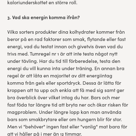
kaloriunderskottet en större roll.
3. Vad ska energin komma ifrån?
Vilka sorters produkter dina kolhydrater kommer från
beror på en rad faktorer som smak, flytande eller fast
energi, vad du testat innan och givetvis även vad du
trivs med. Tumregel nr 1 är att inte testa något nytt
under tävling. Har du tid till förberedelse, testa den
energi du vill kunna inta under träning. En annan bra
regel är att låta en majoritet av ditt energiintag
komma från gels eller sportdryck. Dessa är lätta för
kroppen att ta upp och enkla att få med sig samt ger
bra överblick över vilket intag du har. Bars och mer
fast föda tar längre tid att bryta ner och ökar risken för
magproblem. Under längre lopp kan man använda
bars som smakbrytare eller om hungern blir för stor.
Men vi "behöver" ingen fast eller "vanlig" mat bara för
att vi håller på i mer än 12 timmar.