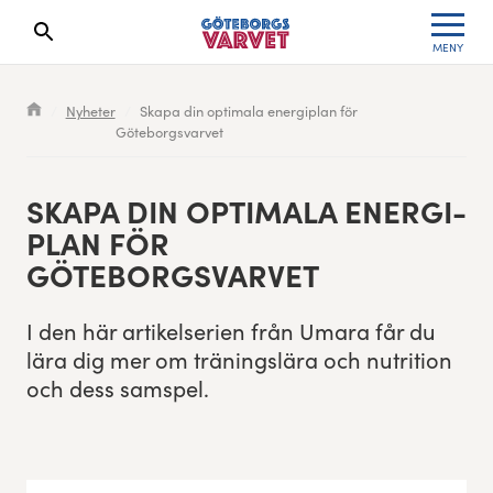
MENY
Sökresultaten dyker upp här
Kölista
Specialvarvet
Huvudpartners
Resultat 2026
Nyheter
Skapa din optimala energiplan för
Göteborgsvarvet
Deltagarinformation
Stafettvarvet
Evenemangs- & mediepartners
Resultatarkiv
Seedningsregler
Cityvarvet
Leverantörer
Anmälan
SKA­PA DIN OPTI­MALA ENERGI­
PLAN FÖR
Bana
Minivarvet
Partners Varvetveckan
GÖTEBORGSVARVET
Göteborgsvarvet Expo
Lilla Varvet
Partnerportal
I den här artikelse­rien från Umara får du
lära dig mer om trän­ingslära och nutri­tion
Löparinspiration och träning
Varvetmilen
och dess samspel.
Spring för välgörenhet
Göteborgsvarvet familjeområde