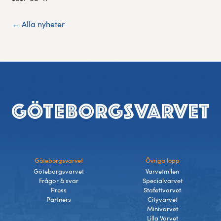
← Alla nyheter
Sidfot
Göteborgsvarvet
Övriga lopp
Göteborgsvarvet
Varvetmilen
Frågor & svar
Specialvarvet
Press
Stafettvarvet
Partners
Cityvarvet
Minivarvet
Lilla Varvet