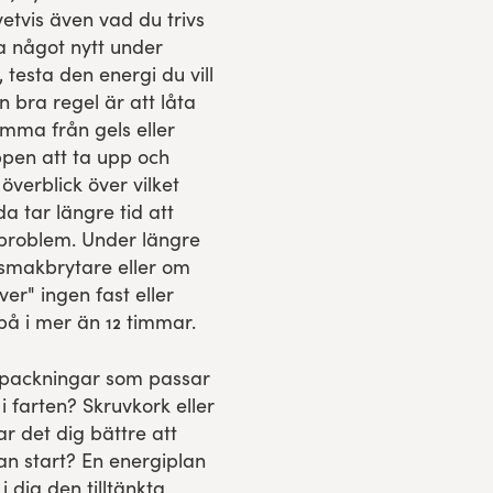
vetvis även vad du trivs
ta något nytt under
, testa den energi du vill
 bra regel är att låta
omma från gels eller
ppen att ta upp och
överblick över vilket
a tar längre tid att
gproblem. Under längre
smakbrytare eller om
ver" ingen fast eller
 på i mer än 12 timmar.
örpackningar som passar
i farten? Skruvkork eller
r det dig bättre att
nan start? En energiplan
i dig den tilltänkta