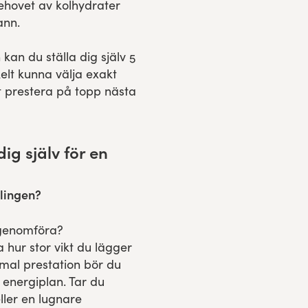
behovet av kolhydrater
ann.
kan du ställa dig själv 5
elt kunna välja exakt
t prestera på topp nästa
ig själv för en
vlingen?
r genomföra?
a hur stor vikt du lägger
imal prestation bör du
n energiplan. Tar du
eller en lugnare