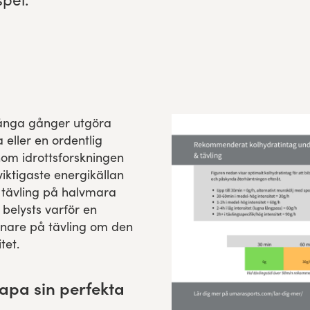
ånga gånger utgöra
 eller en ordentlig
nom idrottsforskningen
viktigaste energikällan
h tävling på halvmara
belysts varför en
are på tävling om den
tet.
kapa sin perfekta