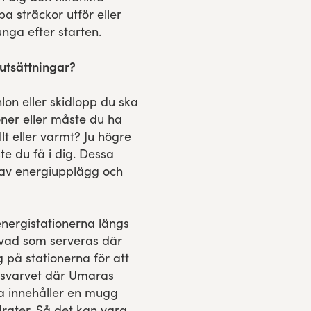
a sträckor utför eller
unga efter starten.
rutsättningar?
hlon eller skidlopp du ska
ner eller måste du ha
llt eller varmt? Ju högre
e du få i dig. Dessa
al av energiupplägg och
nergistationerna längs
vad som serveras där
 på stationerna för att
rgsvarvet där Umaras
na innehåller en mugg
drater. Så det kan vara