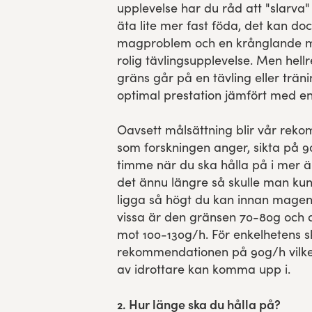
upplevelse har du råd att "slarva" 
äta lite mer fast föda, det kan doc
magproblem och en krånglande mag
rolig tävlingsupplevelse. Men hellr
gräns går på en tävling eller trän
optimal prestation jämfört med en
Oavsett målsättning blir vår r
som forskningen anger, sikta på 9
timme när du ska hålla på i mer 
det ännu längre så skulle man ku
ligga så högt du kan innan magen 
vissa är den gränsen 70-80g och
mot 100-130g/h. För enkelhetens s
rekommendationen på 90g/h vilket
av idrottare kan komma upp i.
2. Hur länge ska du hålla på?