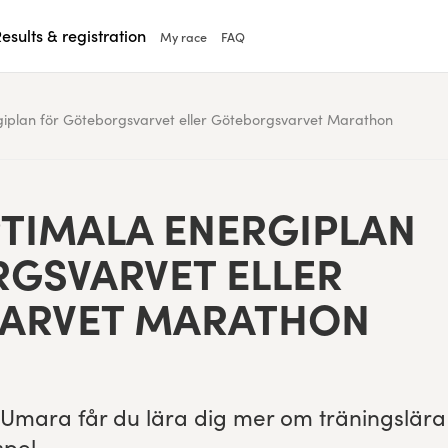
esults & registration
My race
FAQ
giplan för Göteborgsvarvet eller Göteborgsvarvet Marathon
PTI­MALA ENERGI­PLAN
RGSVARVET ELLER
VARVET MARATHON
ån Umara får du lära dig mer om trän­ingslära
spel.