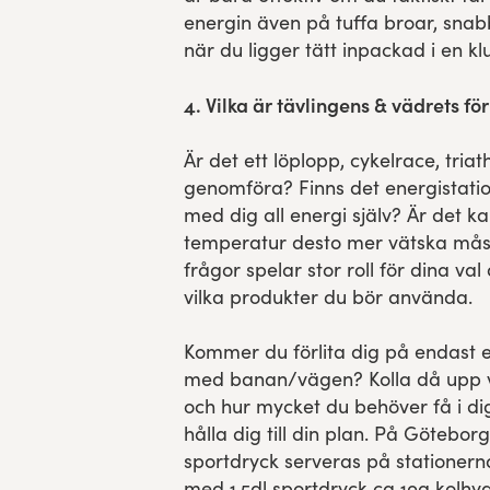
energin även på tuffa broar, snabb
när du ligger tätt inpackad i en kl
4. Vilka är tävlingens & vädrets fö
Är det ett löplopp, cykelrace, triat
genomföra? Finns det energistatio
med dig all energi själv? Är det ka
temperatur desto mer vätska måst
frågor spelar stor roll för dina v
vilka produkter du bör använda.
Kommer du förlita dig på endast e
med banan/vägen? Kolla då upp 
och hur mycket du behöver få i dig
hålla dig till din plan. På Götebo
sportdryck serveras på stationer
med 1,5dl sportdryck ca 10g kolhy