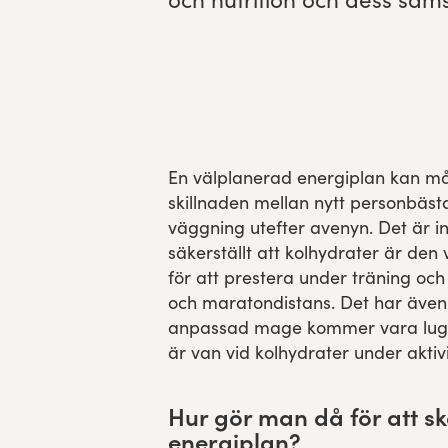
Experience Gothenburg
Sustainability
Funktionär/volontär
En välplanerad energiplan kan m
skillnaden mellan nytt personbästa
väggning utefter avenyn. Det är i
säkerställt att kolhydrater är den 
för att prestera under träning oc
och maratondistans. Det har även 
anpassad mage kommer vara lugn
är van vid kolhydrater under aktivi
Hur gör man då för att s
energiplan?