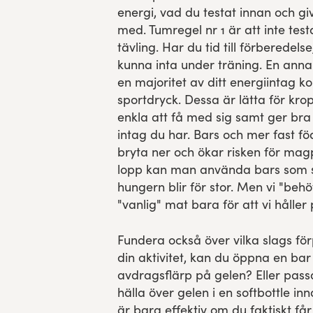
energi, vad du testat innan och gi
med. Tumregel nr 1 är att inte tes
tävling. Har du tid till förberedelse
kunna inta under träning. En annan
en majoritet av ditt energiintag k
sportdryck. Dessa är lätta för kro
enkla att få med sig samt ger bra 
intag du har. Bars och mer fast föd
bryta ner och ökar risken för ma
lopp kan man använda bars som 
hungern blir för stor. Men vi "behö
"vanlig" mat bara för att vi håller
Fundera också över vilka slags f
din aktivitet, kan du öppna en bar 
avdragsflärp på gelen? Eller passa
hälla över gelen i en softbottle in
är bara effektiv om du faktiskt får 