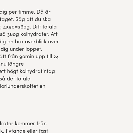
 dig per timme. Då är
taget. Säg att du ska
 4x90=360g. Ditt totala
tså 360g kolhydrater. Att
ig en bra överblick över
 dig under loppet.
tt från 90min upp till 24
nnu längre
ett högt kolhydratintag
så det totala
loriunderskottet en
ydrater kommer från
 flytande eller fast