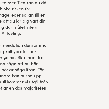
lite mer. T.ex kan du då
k öka risken för
e leder sällan till en
e att du lär dig vart din
ing där målet inte är
 A-tävling.
ekommendation densamma
0g kolhydrater per
än 90min. Ska man dra
nna säga att du bör
börjar säga ifrån. För
 andra kan pusha upp
kull kommer vi utgå från
 är en dos majoriteten