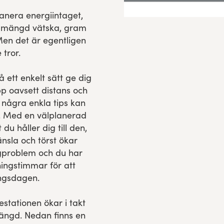
anera energiintaget,
om mängd vätska, gram
Men det är egentligen
tror.
å ett enkelt sätt ge dig
p oavsett distans och
 några enkla tips kan
an. Med en välplanerad
u håller dig till den,
nsla och törst ökar
gproblem och du har
ingstimmar för att
ingsdagen.
estationen ökar i takt
längd. Nedan finns en