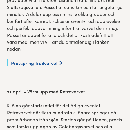
provlöper vi allt förutom asfalten från/till start/mål i
Slottskogsvallen. Passet är ca 10 km och tar ungefär 90
minuter. Vi delar upp oss i minst 2 olika grupper och
kör fart efter kamrat. Fokus är äventyr och upplevelse
och perfekt uppvärmning inför Trailvarvet den 7 maj.
Passet är öppet för alla och det är kostnadsfritt att
vara med, men vi vill att du anmäler dig i länken
nedan.
Provspring Trailvarvet
22 april - Värm upp med Retrovarvet
Kl 8.00 går startskottet för det årliga eventet
Retrovarvet där flera hundratals löpare springer på
premiärbanan från 1980. Starten går på Heden, precis
som första upplagan av Göteborgsvarvet och alla