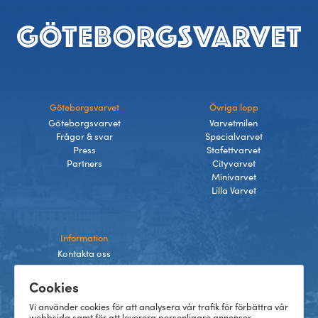
Sidfot
Göteborgsvarvet
Övriga lopp
Göteborgsvarvet
Varvetmilen
Frågor & svar
Specialvarvet
Press
Stafettvarvet
Partners
Cityvarvet
Minivarvet
Lilla Varvet
Information
Kontakta oss
Integritetspolicy
Cookies
Villkor
Cookies
Vi använder cookies för att analysera vår trafik för förbättra vår
webbsida samt för att leverera personligare annonser.