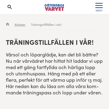
MENY
Sökresultaten dyker upp här
Kölista
Specialvarvet
Huvudpartners
Resultat 2026
Nyheter
Träningstillfällen i vår!
Deltagarinformation
Stafettvarvet
Evenemangs- & mediepartners
Resultatarkiv
TRÄN­INGSTILLFÄLLEN I VÅR!
Seedningsregler
Cityvarvet
Leverantörer
Anmälan
Vår­sol och löpar­gläd­je, kan det bli bät­tre?
Bana
Minivarvet
Partners Varvetveckan
Nu när vårvä­dret har hit­tat hit lad­dar vi upp
med ett gäng fart­fyll­da och härli­ga lopp
Göteborgsvarvet Expo
Lilla Varvet
Partnerportal
och utomhus­pass. Häng med på ett eller
flera, per­fekt för att vär­ma upp inför
13
maj.
Löparinspiration och träning
Varvetmilen
Här nedan kan du läsa om alla våra kom­
mande trän­ingspass och lopp under våren.
Spring för välgörenhet
Göteborgsvarvet familjeområde