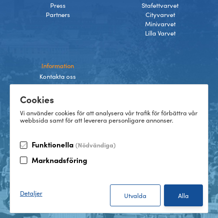
Press
Stafettvarvet
Partners
Cityvarvet
Minivarvet
Lilla Varvet
Information
Kontakta oss
Integritetspolicy
Cookies
Villkor
Cookies
Vi använder cookies för att analysera vår trafik för förbättra vår
webbsida samt för att leverera personligare annonser.
Funktionella
(Nödvändiga)
TikTok
Marknadsföring
Instagram
Facebook
LinkedIn
©
2026
Göteborgsvarvet
Detaljer