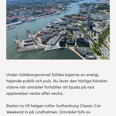
Spring för välgörenhet
Göteborgsvarvet familjeområde
Res, bo, upplev
Hållbarhet
Göteborgsvarvets historia
Under Göteborgsvarvet fylldes kajerna av energi,
Funktionär/Volontär
hejande publik och puls. Nu lever den härliga känslan
vidare när området fortsätter att bjuda på nya
upplevelser vecka efter vecka.
Redan nu till helgen rullar Gothenburg Classic Car
Weekend in på Lindholmen. Området fylls av