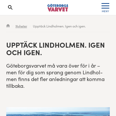
MENY
Sökresultaten dyker upp här
Kölista
Specialvarvet
Huvudpartners
Resultat 2026
Nyheter
Upptäck Lindholmen. Igen och igen.
Deltagarinformation
Stafettvarvet
Evenemangs- & mediepartners
Resultatarkiv
UPP­TÄCK LIND­HOL­MEN. IGEN
Seedningsregler
Cityvarvet
Leverantörer
Anmälan
OCH IGEN.
Bana
Minivarvet
Partners Varvetveckan
Göte­borgsvarvet må vara över för i år –
men för dig som sprang genom Lind­hol­
Hitta hit - Trafikinfo
Lilla Varvet
Partnerportal
men finns det fler anled­ningar att kom­ma
tillbaka.
Göteborgsvarvet Expo
Varvetmilen
Så följer du loppet
Löparinspiration och träning