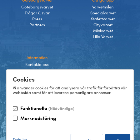
Göteborgsvarvet
Varvetmilen
Frågor & svar
Specialvarvet
Press
Stafettvarvet
Partners
Cityvarvet
Minivarvet
Lilla Varvet
Information
Kontakta oss
Integritetspolicy
Cookies
Villkor
Cookies
Vi använder cookies för att analysera vår trafik för förbättra vår
webbsida samt för att leverera personligare annonser.
Funktionella
(Nödvändiga)
TikTok
Marknadsföring
Instagram
Facebook
LinkedIn
©
2026
Göteborgsvarvet
Detaljer