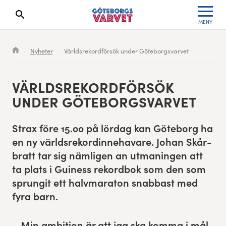
MENY
Sökresultaten dyker upp här
Kölista
Specialvarvet
Huvudpartners
Resultat 2026
Nyheter
Världsrekordförsök under Göteborgsvarvet
Deltagarinformation
Stafettvarvet
Evenemangs- & mediepartners
Resultatarkiv
VÄRLD­SREKO­RD­FÖRSÖK
Seedningsregler
Cityvarvet
Leverantörer
Anmälan
UNDER GÖTEBORGSVARVET
Bana
Minivarvet
Partners Varvetveckan
Strax före
15
.
00
på lördag kan Göte­borg ha
en ny värld­sreko­rdinnehavare. Johan Skår­
Göteborgsvarvet Expo
Lilla Varvet
Partnerportal
bratt tar sig näm­li­gen an utmanin­gen att
ta plats i Gui­ness reko­rd­bok som den som
Löparinspiration och träning
Varvetmilen
sprun­git ett halv­mara­ton snab­bast med
Spring för välgörenhet
fyra barn.
Göteborgsvarvet familjeområde
– Min ambi­tion är att jag ska kom­ma i mål