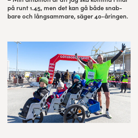
på runt
1
.
45
, men det kan gå både snab­
Res, bo, upplev
bare och långsam­mare, säger
40
-åringen.
Hållbarhet
Göteborgsvarvets historia
Funktionär/Volontär