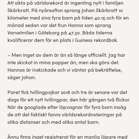
Att sikta på världsrekord är ingenting nytt i familjen
Skårbratt. På nyårsafton sprang Johan Skårbratt 10
kilometer med sina fyra barn på tiden 40.15 och för en
månad sedan var det frun Hanna som sprang
Varvetmilen i Göteborg på 47.30. Båda tiderna
kvalificerar dem för en plats i Guiness rekordbok.
– Men inget av dem är än så länge officiellt. Jag har
inte skickat in mina papper än, men ska göra det.
Hannas är inskickade och vi väntar på bekräftelse,
säger Johan.
Paret fick tvillingpojkar 2018 och tre år senare var det
dags för ett nytt tvillingpar, den här gången två flickor.
När de googlade efter löpvagnar för fyra barn insåg
de att det faktiskt fanns världsrekordnoteringar på
olika distanser och med olika antal barn.
Ännu finns inget registrerat för en manlig löpare med