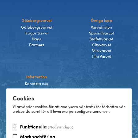
Göteborgsvarvet
Övriga lopp
Göteborgsvarvet
Varvetmilen
Frågor & svar
Specialvarvet
Press
Stafettvarvet
Partners
Cityvarvet
Minivarvet
Lilla Varvet
Information
Kontakta oss
Integritetspolicy
Cookies
Villkor
Cookies
Vi använder cookies för att analysera vår trafik för förbättra vår
webbsida samt för att leverera personligare annonser.
Funktionella
(Nödvändiga)
TikTok
Marknadsföring