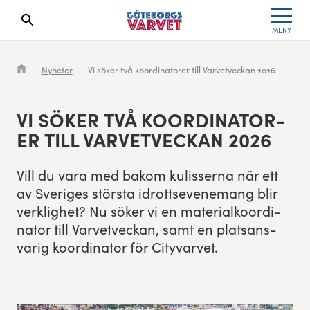
MENY
Sökresultaten dyker upp här
Kölista
Specialvarvet
Huvudpartners
Resultat 2026
Nyheter
Vi söker två koordinatorer till Varvetveckan 2026
Deltagarinformation
Stafettvarvet
Evenemangs- & mediepartners
Resultatarkiv
VI SÖK­ER TVÅ KOOR­DI­NA­TOR­
Seedningsregler
Cityvarvet
Leverantörer
Anmälan
ER TILL VARVETVECK­AN
2026
Bana
Minivarvet
Partners Varvetveckan
Vill du vara med bakom kulis­ser­na när ett
av Sveriges störs­ta idrott­sev­en­e­mang blir
Göteborgsvarvet Expo
Lilla Varvet
Partnerportal
verk­lighet? Nu sök­er vi en mate­ri­alko­or­di­
na­tor till Varvetveck­an, samt en plat­sans­
Löparinspiration och träning
Varvetmilen
varig koor­di­na­tor för Cityvarvet.
Spring för välgörenhet
Göteborgsvarvet familjeområde