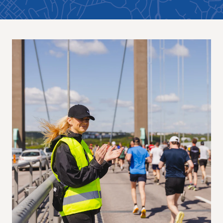
Res, bo, upplev
Hållbarhet
Göteborgsvarvets historia
Funktionär/Volontär