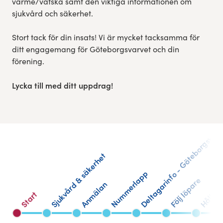
värme/vätska samt den viktiga informationen om
sjukvård och säkerhet.
Stort tack för din insats! Vi är mycket tacksamma för
ditt engagemang för Göteborgsvarvet och din
förening.
Lycka till med ditt uppdrag!
Deltagarinfo - Göteborgsvarv
Sjukvård & säkerhet
Nummerlapp
Hållbar
Följ löpare
Anmälan
Start