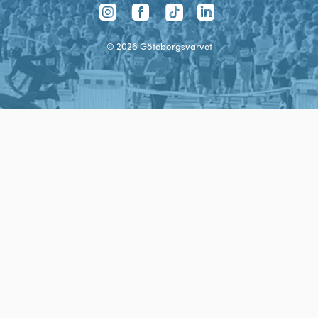
TikTok
Instagram
Facebook
LinkedIn
©
2026
Göteborgsvarvet