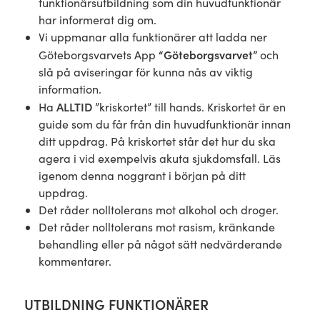
funktionärsutbildning som din huvudfunktionär
har informerat dig om.
Vi uppmanar alla funktionärer att ladda ner
“Göteborgsvarvet”
Göteborgsvarvets App
och
slå på aviseringar för kunna nås av viktig
information.
ALLTID
Ha
”kriskortet” till hands. Kriskortet är en
guide som du får från din huvudfunktionär innan
ditt uppdrag. På kriskortet står det hur du ska
agera i vid exempelvis akuta sjukdomsfall. Läs
igenom denna noggrant i början på ditt
uppdrag.
Det råder nolltolerans mot alkohol och droger.
Det råder nolltolerans mot rasism, kränkande
behandling eller på något sätt nedvärderande
kommentarer.
UTBILDNING FUNKTIONÄRER