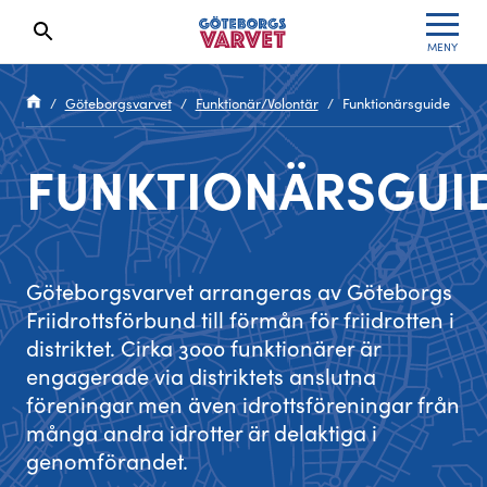
MENY
Sökresultaten dyker upp här
Kölista
Specialvarvet
Huvudpartners
Resultat 2026
Göteborgsvarvet
Funktionär/Volontär
Funktionärsguide
Deltagarinformation
Stafettvarvet
Evenemangs- & mediepartners
Resultatarkiv
FUNKTIONÄRSGUI
Seedningsregler
Cityvarvet
Leverantörer
Anmälan
Bana
Minivarvet
Partners Varvetveckan
Göteborgsvarvet arrangeras av Göteborgs
Göteborgsvarvet Expo
Lilla Varvet
Partnerportal
Friidrottsförbund till förmån för friidrotten i
distriktet. Cirka 3000 funktionärer är
Löparinspiration och träning
Varvetmilen
engagerade via distriktets anslutna
föreningar men även idrottsföreningar från
Spring för välgörenhet
många andra idrotter är delaktiga i
genomförandet.
Göteborgsvarvet familjeområde