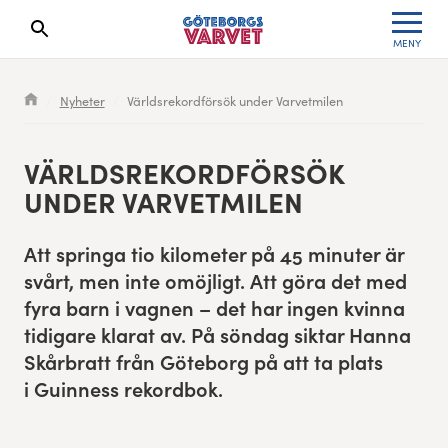
MENY
Sökresultaten dyker upp här
Kölista
Specialvarvet
Huvudpartners
Resultat 2026
Nyheter
Världsrekordförsök under Varvetmilen
Deltagarinformation
Stafettvarvet
Evenemangs- & mediepartners
Resultatarkiv
VÄRLD­SREKO­RD­FÖRSÖK
Seedningsregler
Cityvarvet
Leverantörer
Anmälan
UNDER VARVETMILEN
Bana
Minivarvet
Partners Varvetveckan
Att springa tio kilo­me­ter på
45
minut­er är
svårt, men inte omöjligt. Att göra det med
Göteborgsvarvet Expo
Lilla Varvet
Partnerportal
fyra barn i vagnen – det har ingen kvin­na
tidi­gare klarat av.
På söndag sik­tar Han­na
Löparinspiration och träning
Varvetmilen
Skår­bratt från Göte­borg på att ta plats
Spring för välgörenhet
i Guin­ness rekordbok.
Göteborgsvarvet familjeområde