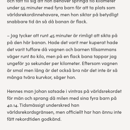
och fått till sig att hon behöver springa tio kilometer
under 55 minuter med fyra barn för att ta plats som
världsrekordinnehavare, men hon siktar på betydligt
snabbare tid än så då banan är flack.
– Jag tycker att runt 45 minuter är rimligt att sikta på
på den här banan. Hade det varit mer kuperat hade
det varit tuffare då vagnen och barnen tillsammans
väger runt 80 kilo, men på en flack bana tappar jag
ungefär 30 sekunder per kilometer. Eftersom vagnen
är smal men lång är det också bra när det inte är så
många tvära kurvkor, säger hon.
Hennes man Johan satsade i vintras på världsrekordet
för män och sprang då milen med sina fyra barn på
40.14. Tidsmässigt underskred han
världsrekordsgränsen, men officiellt har han ännu inte
fått rekordtiden godkänd.