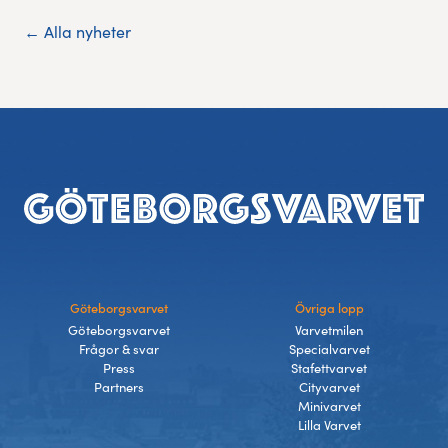
← Alla nyheter
Sidfot
Göteborgsvarvet
Övriga lopp
Göteborgsvarvet
Varvetmilen
Frågor & svar
Specialvarvet
Press
Stafettvarvet
Partners
Cityvarvet
Minivarvet
Lilla Varvet