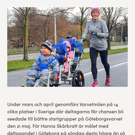
Res, bo, upplev
Hållbarhet
Göteborgsvarvets historia
Funktionär/Volontär
Under mars och april genomförs Varvetmilen på 14
olika platser i Sverige där deltagarna får chansen bli
seedade till bättre startgrupper på Göteborgsvarvet
den 21 maj. För Hanna Skårbratt är målet med
deltagandet i Göteborg på söndag desto högre än så