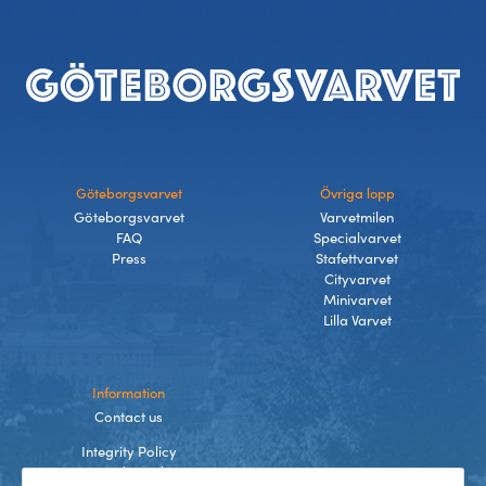
Footer
Göteborgsvarvet
Övriga lopp
Göteborgsvarvet
Varvetmilen
FAQ
Specialvarvet
Press
Stafettvarvet
Cityvarvet
Minivarvet
Lilla Varvet
Information
Contact us
Integrity Policy
Terms and Conditions