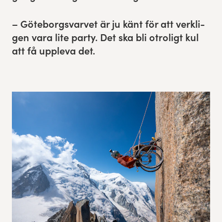
Experience Gothenburg
– Göte­borgsvarvet är ju känt för att verk­li­
gen vara lite par­ty. Det ska bli otroligt kul
Sustainability
att få uppl­e­va det.
Funktionär/volontär