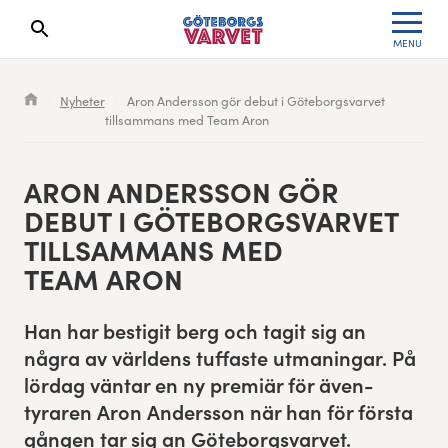
MENU
Search results will show up here
Waiting List
Specialvarvet
Results 2026
Nyheter
Aron Andersson gör debut i Göteborgsvarvet
tillsammans med Team Aron
Race information
Stafettvarvet
Results archive
Seeding system
Cityvarvet
Register for a race
ARON ANDER­S­SON GÖR
DEBUT I GÖTE­BORGSVARVET
Race Course
Minivarvet
TILL­SAM­MANS MED
TEAM ARON
Göteborgsvarvet Expo
Lilla Varvet
Han har bestig­it berg och tag­it sig an
Follow the race
Varvetmilen
några av världens tuffaste utmaningar. På
lördag vän­tar en ny pre­miär för även­
Run for charity
tyraren Aron Ander­s­son när han för förs­ta
Göteborgsvarvet Family Area
gån­gen tar sig an Göteborgsvarvet.