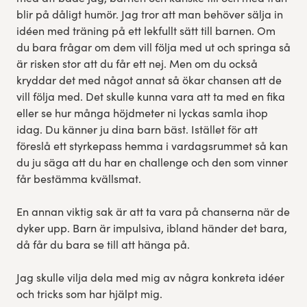
blir på dåligt humör. Jag tror att man behöver sälja in
idéen med träning på ett lekfullt sätt till barnen. Om
du bara frågar om dem vill följa med ut och springa så
är risken stor att du får ett nej. Men om du också
kryddar det med något annat så ökar chansen att de
vill följa med. Det skulle kunna vara att ta med en fika
eller se hur många höjdmeter ni lyckas samla ihop
idag. Du känner ju dina barn bäst. Istället för att
föreslå ett styrkepass hemma i vardagsrummet så kan
du ju säga att du har en challenge och den som vinner
får bestämma kvällsmat.
En annan viktig sak är att ta vara på chanserna när de
dyker upp. Barn är impulsiva, ibland händer det bara,
då får du bara se till att hänga på.
Jag skulle vilja dela med mig av några konkreta idéer
och tricks som har hjälpt mig.