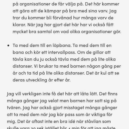
på organisationer de får välja på. Det här kommer
att göra att de kämpar på bra med sina varv. Jag
tror du kommer bli förvånad hur många varv de
klarar. När jag har gjort det här har vi också fått
mycket bra samtal om vad olika organisationer gör.
Ta med dem till en löpbana. Ta med dem till en
bana och kör ett intervallpass. Om de gillar att
tävla kan du ju också tävla med dem på lite olika
distanser. Vi brukar ta med barnen någon gång per
år och ta tid på lite olika distanser. Det är kul att se
deras utveckling år efter år.
Jag vill verkligen inte få det här att låta lätt. Det finns
många gånger jag velat men barnen har satt sig på
tvären. Jag har också gjort misstaget många gånger
att ta med dem när jag kör pass som är viktiga för
mig. Det är oftast inte en bra idé när ståvilan som
skulle vara 30 sek istället blir 4 min för att jag måste