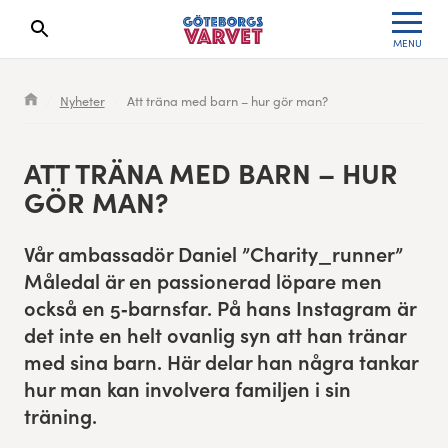
MENU
Search results will show up here
Waiting List
Specialvarvet
Results 2026
Nyheter
Att träna med barn – hur gör man?
Race information
Stafettvarvet
Results archive
ATT TRÄ­NA MED BARN – HUR
Seeding system
Cityvarvet
Register for a race
GÖR MAN?
Race Course
Minivarvet
Vår ambas­sadör Daniel
”
Charity_​runner”
Måledal är en pas­sion­er­ad löpare men
Göteborgsvarvet Expo
Lilla Varvet
ock­så en
5
‑barnsfar. På hans Insta­gram är
det inte en helt ovan­lig syn att han trä­nar
Follow the race
Varvetmilen
med sina barn. Här delar han några tankar
Run for charity
hur man kan involvera famil­jen i sin
träning.
Göteborgsvarvet Family Area