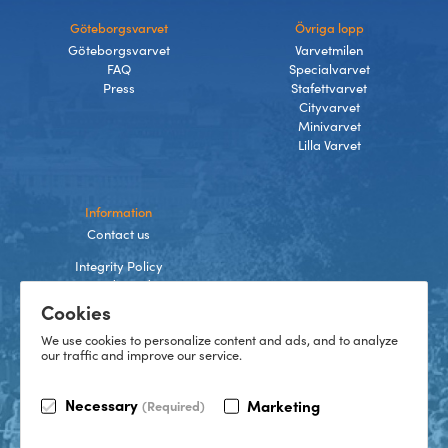
Göteborgsvarvet
Övriga lopp
Göteborgsvarvet
Varvetmilen
FAQ
Specialvarvet
Press
Stafettvarvet
Cityvarvet
Minivarvet
Lilla Varvet
Information
Contact us
Integrity Policy
Terms and Conditions
Cookies
Cookies
We use cookies to personalize content and ads, and to analyze
our traffic and improve our service.
TikTok
Necessary
Marketing
(Required)
Instagram
Facebook
LinkedIn
©
2026
Göteborgsvarvet