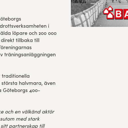
Göteborgs
riidrottsverksamheten i
älda löpare och 200 000
rekt tillbaka till
i föreningarnas
v träningsanläggningen
traditionella
 största halvmara, även
ra Göteborgs 400-
e och en välkänd aktör
ssutom med stark
 sitt partnerskap till