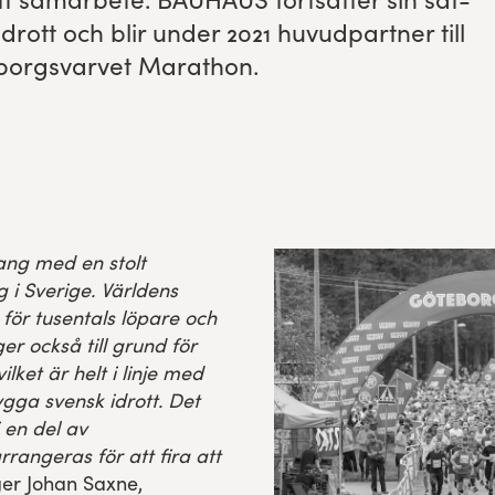
idrott och blir under
2021
huvud­part­ner till
­borgsvarvet Marathon.
ang med en stolt
g i Sverige. Världens
 för tusentals löpare och
er också till grund för
ilket är helt i linje med
gga svensk idrott. Det
 en del av
angeras för att fira att
ger Johan Saxne,