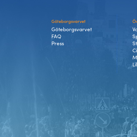
Göteborgsvarvet
Öv
Göteborgsvarvet
V
FAQ
S
Press
S
C
M
Li