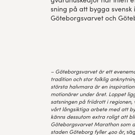
sning på att byg­ga sven­sk 
Experience Gothenburg
Göte­borgsvarvet och Göte
Sustainability
Funktionär/volontär
– Göteborgsvarvet är ett evenem
tradition och stor folklig anknytnin
största halvmara är en inspiration
motionärer under året. Loppet ligg
satsningen på friidrott i regionen, v
vårt långsiktiga arbete med att by
känns dessutom extra roligt att bli
Göteborgsvarvet Marathon som arr
staden Göteborg fyller 400 år
, sä