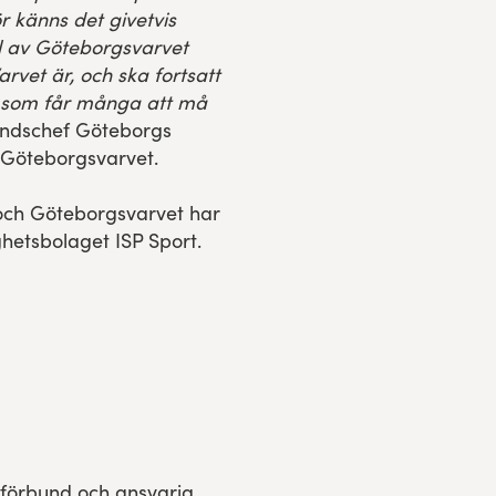
r känns det givetvis
del av Göteborgsvarvet
vet är, och ska fortsatt
s som får många att må
undschef Göteborgs
r Göteborgsvarvet.
och Göteborgsvarvet har
hetsbolaget ISP Sport.
sförbund och ansvarig