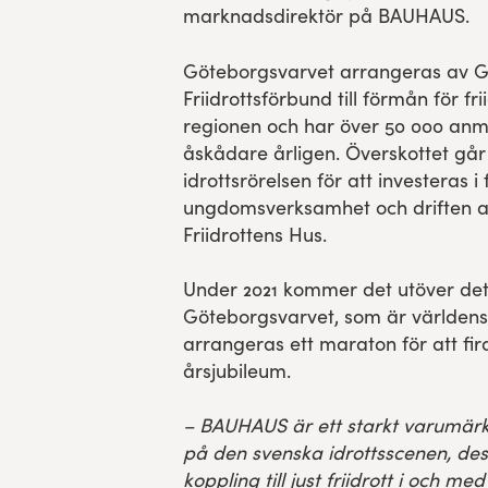
marknadsdirektör på BAUHAUS.
Göteborgsvarvet arrangeras av 
Friidrottsförbund till förmån för f
regionen och har över 50 000 anm
åskådare årligen. Överskottet går di
idrottsrörelsen för att investeras 
ungdomsverksamhet och driften a
Friidrottens Hus.
Under 2021 kommer det utöver det 
Göteborgsvarvet, som är världens
arrangeras ett maraton för att fi
årsjubileum.
– BAUHAUS är ett starkt varumärk
på den svenska idrottsscenen, de
koppling till just friidrott i och med