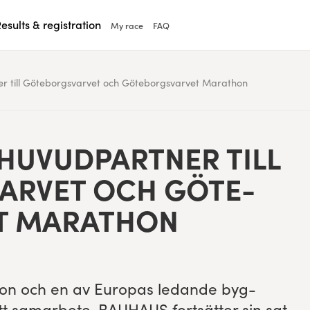
esults & registration
My race
FAQ
 till Göteborgsvarvet och Göteborgsvarvet Marathon
HUVUD­PART­NER TILL
ARVET OCH GÖTE­
T MARATHON
a­ton och en av Europas ledande byg­
ett samar­bete.
BAUHAUS
fort­sät­ter sin sat­