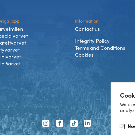
riga lopp
Information
arvetmilen
Contact us
pecialvarvet
Integrity Policy
tafettvarvet
Terms and Conditions
ityvarvet
Cookies
inivarvet
lla Varvet
Cook
We use
analyz
TikTok
Ne
Instagram
Facebook
LinkedIn