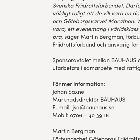
Svenska Friidrottsförbundet. Därfö
väldigt roligt att de vill vara en 
och Göteborgsvarvet Marathon. Var
vara, ett evenemang i världsklas
bra
, säger Martin Bergman, förb
Friidrottsförbund och ansvarig fö
Sponsoravtalet mellan BAUHAUS 
utarbetats i samarbete med rättig
För mer information:
Johan Saxne
Marknadsdirektör BAUHAUS
E-mail: jsa@bauhaus.se
Mobil: 0706 – 40 39 16
Martin Bergman
Förbundschef Göteborgs Friidrott