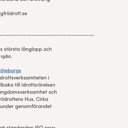
riidrott.se
–––––––––––––––––––––––––––––––––
s största långlopp och
1980.
öteborgs
riidrottsverksamheten i
lbaka till idrottsrörelsen
as ungdomsverksamhet och
iidrottens Hus. Cirka
e under genomförandet
igt standarden ISO 20121,