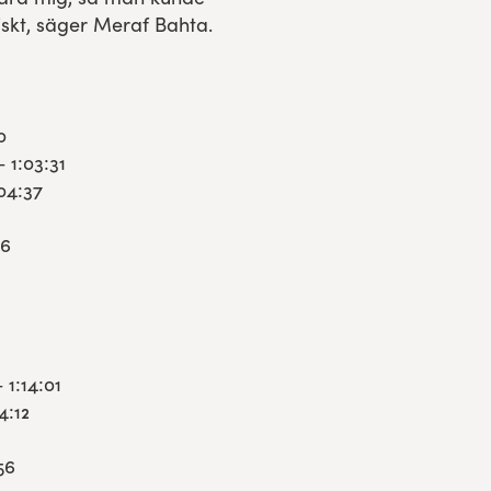
tiskt, säger Meraf Bahta.
0
1:03:31
04:37
26
1:14:01
4:12
56