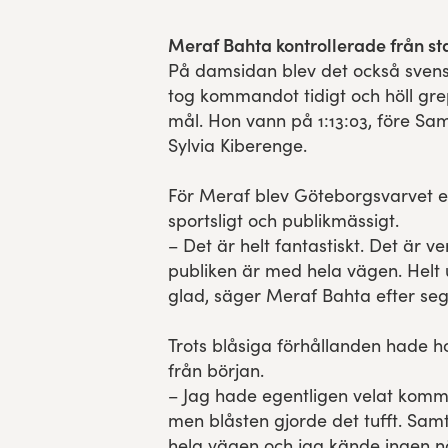
Meraf Bahta kontrollerade från st
På damsidan blev det också svens
tog kommandot tidigt och höll grep
mål. Hon vann på 1:13:03, före S
Sylvia Kiberenge.
För Meraf blev Göteborgsvarvet e
sportsligt och publikmässigt.
– Det är helt fantastiskt. Det är ve
publiken är med hela vägen. Helt 
glad, säger Meraf Bahta efter seg
Trots blåsiga förhållanden hade ho
från början.
– Jag hade egentligen velat komm
men blåsten gjorde det tufft. Samti
hela vägen och jag kände ingen 