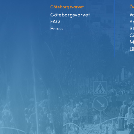
Göteborgsvarvet
Öv
Göteborgsvarvet
V
FAQ
S
Press
S
C
M
Li