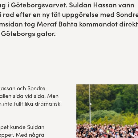
ag i Göte­borgsvarvet. Sul­dan Has­san vann
t i rad efter en ny tät uppgörelse med Son­dr
­si­dan tog Mer­af Bah­ta kom­man­dot direkt
Göte­borgs gator.
Hassan och Sondre
llen sida vid sida. Men
nte fullt lika dramatisk
oppet kunde Suldan
loppet. Med några