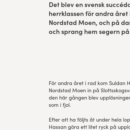
Det blev en sven­sk suc­céd
Experience Gothenburg
her­rk­lassen för andra åre
Nord­stad Moen, och på dam
Sustainability
och sprang hem segern på 
Funktionär/volontär
För andra året i rad kom Suldan 
Nordstad Moen in på Slottsskogsva
den här gången blev upplösningen i
som i fjol.
Efter att ha följts åt under hela l
Hassan göra ett litet ryck på upp