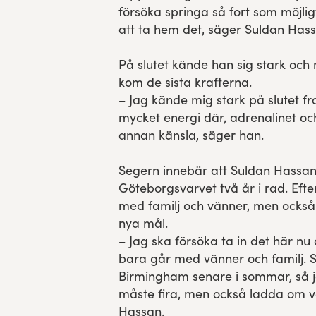
försöka springa så fort som möjli
att ta hem det, säger Suldan Hass
På slutet kände han sig stark och
kom de sista krafterna.
– Jag kände mig stark på slutet fr
mycket energi där, adrenalinet och 
annan känsla, säger han.
Segern innebär att Suldan Hassan
Göteborgsvarvet två år i rad. Efte
med familj och vänner, men också
nya mål.
– Jag ska försöka ta in det här nu
bara går med vänner och familj. S
Birmingham senare i sommar, så jag
måste fira, men också ladda om vä
Hassan.