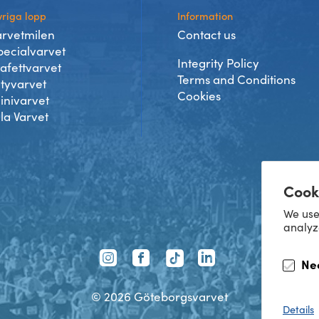
riga lopp
Information
arvetmilen
Contact us
pecialvarvet
Integrity Policy
tafettvarvet
Terms and Conditions
ityvarvet
Cookies
inivarvet
lla Varvet
Cook
We use
analyz
TikTok
Ne
Instagram
Facebook
LinkedIn
©
2026
Göteborgsvarvet
Details