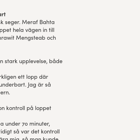
art
k seger. Meraf Bahta
pet hela vägen in till
amrawit Mengsteab och
n stark upplevelse, både
rkligen ett lopp där
underbart. Jag är så
ern.
n kontroll på loppet
a under 70 minuter,
digt så var det kontroll
nära mig, så man kunde