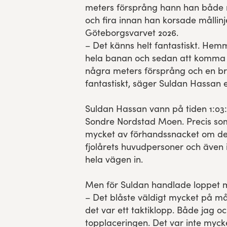
meters försprång hann han både n
och fira innan han korsade mållin
Göteborgsvarvet 2026.
– Det känns helt fantastiskt. Hem
hela banan och sedan att komma
några meters försprång och en br
fantastiskt, säger Suldan Hassan 
Suldan Hassan vann på tiden 1:03:
Sondre Nordstad Moen. Precis som
mycket av förhandssnacket om de
fjolårets huvudpersoner och även 
hela vägen in.
Men för Suldan handlade loppet m
– Det blåste väldigt mycket på må
det var ett taktiklopp. Både jag o
topplaceringen. Det var inte mycket