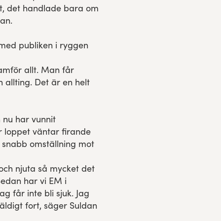
gt, det handlade bara om
an.
 med publiken i ryggen
amför allt. Man får
allting. Det är en helt
 nu har vunnit
r loppet väntar firande
 snabb omställning mot
 och njuta så mycket det
edan har vi EM i
 får inte bli sjuk. Jag
ldigt fort, säger Suldan