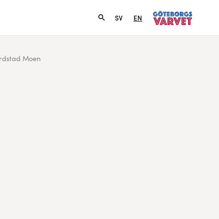
SV
EN
ordstad Moen