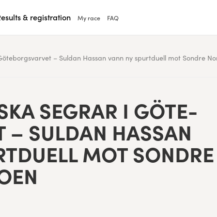
esults & registration
My race
FAQ
 Göteborgsvarvet – Suldan Hassan vann ny spurtduell mot Sondre N
S­KA SEG­RAR I GÖTE­
– SUL­DAN HAS­SAN
T­DU­ELL MOT SON­DRE
MOEN