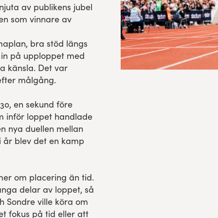
juta av publikens jubel
jen som vinnare av
maplan, bra stöd längs
 in på upploppet med
a känsla. Det var
efter målgång.
30, en sekund före
 inför loppet handlade
n nya duellen mellan
i år blev det en kamp
er om placering än tid.
nga delar av loppet, så
ch Sondre ville köra om
 fokus på tid eller att