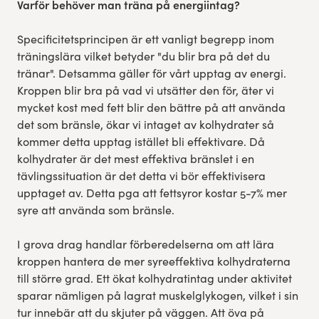
Varför behöver man träna på energiintag?
Specificitetsprincipen är ett vanligt begrepp inom
träningslära vilket betyder "du blir bra på det du
tränar". Detsamma gäller för vårt upptag av energi.
Kroppen blir bra på vad vi utsätter den för, äter vi
mycket kost med fett blir den bättre på att använda
det som bränsle, ökar vi intaget av kolhydrater så
kommer detta upptag istället bli effektivare. Då
kolhydrater är det mest effektiva bränslet i en
tävlingssituation är det detta vi bör effektivisera
upptaget av. Detta pga att fettsyror kostar 5-7% mer
syre att använda som bränsle.
I grova drag handlar förberedelserna om att lära
kroppen hantera de mer syreeffektiva kolhydraterna
till större grad. Ett ökat kolhydratintag under aktivitet
sparar nämligen på lagrat muskelglykogen, vilket i sin
tur innebär att du skjuter på väggen. Att öva på