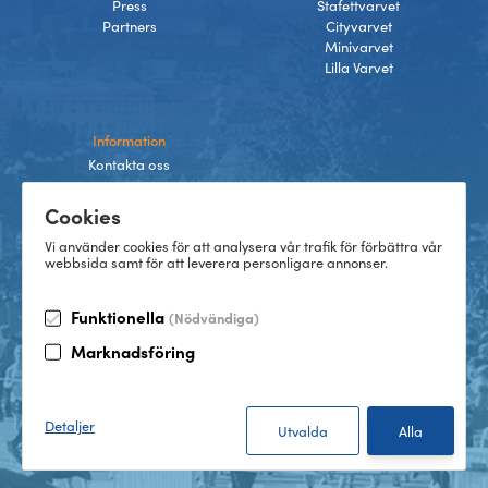
Press
Stafettvarvet
Partners
Cityvarvet
Minivarvet
Lilla Varvet
Information
Kontakta oss
Integritetspolicy
Cookies
Villkor
Cookies
Vi använder cookies för att analysera vår trafik för förbättra vår
webbsida samt för att leverera personligare annonser.
Funktionella
(Nödvändiga)
TikTok
Marknadsföring
Instagram
Facebook
LinkedIn
©
2026
Göteborgsvarvet
Detaljer