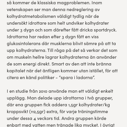
så kommer de klassiska magproblemen. Inom
vetenskapen ser man denna nedreglering av
kolhydratmetabolismen väldigt tydlig när de
undersökt idrottare som helt undviker kolhydrater
under 3 dygn och som därefter fått dricka sportdryck.
Idrottarna har redan efter 3 dygn fått en viss
glukosintolerans där musklerna blivit sämre på att ta
upp kolhydraterna. Till råga på det så verkar det som
om muskeln hellre lagrar kolhydraterna än använder
de som energi direkt. Smart av den att inte bränna
kapitalet när det äntligen kommer utan istället, för att
citera en känd politiker - “spara i ladorna”.
I en studie från 2010 använde man ett väldigt enkelt
upplägg. Man delade upp idrottarna i två grupper,
där ena gruppen fick addera 1,5gr kolhydrater/kg
kroppsvikt (112,5gr) extra, för varje träningstimme
under dessa 4 veckors tid. Andra gruppen körde
enbart med vatten men tränade lika mycket. I övrigt