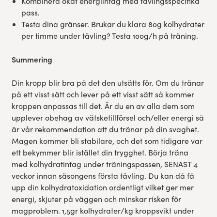
Kombinera ökat energiintag med tävlingsspecifika
pass.
Testa dina gränser. Brukar du klara 80g kolhydrater
per timme under tävling? Testa 100g/h på träning.
Summering
Din kropp blir bra på det den utsätts för. Om du tränar
på ett visst sätt och lever på ett visst sätt så kommer
kroppen anpassas till det. Är du en av alla dem som
upplever obehag av vätsketillförsel och/eller energi så
är vår rekommendation att du tränar på din svaghet.
Magen kommer bli stabilare, och det som tidigare var
ett bekymmer blir istället din trygghet. Börja träna
med kolhydratintag under träningspassen, SENAST 4
veckor innan säsongens första tävling. Du kan då få
upp din kolhydratoxidation ordentligt vilket ger mer
energi, skjuter på väggen och minskar risken för
magproblem. 1,5gr kolhydrater/kg kroppsvikt under