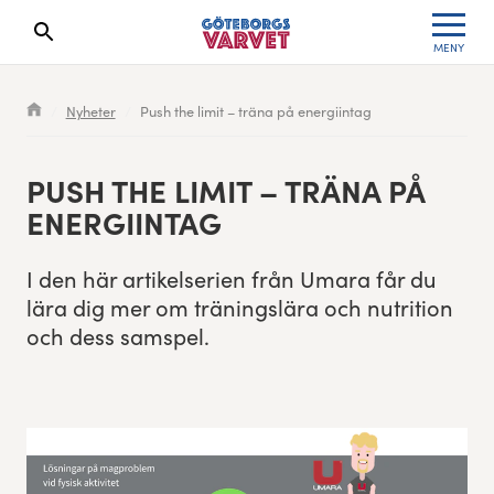
MENY
Sökresultaten dyker upp här
Kölista
Specialvarvet
Huvudpartners
Resultat 2026
Nyheter
Push the limit – träna på energiintag
Deltagarinformation
Stafettvarvet
Evenemangs- & mediepartners
Resultatarkiv
PUSH THE LIM­IT – TRÄ­NA PÅ
Seedningsregler
Cityvarvet
Leverantörer
Anmälan
ENERGIINTAG
Bana
Minivarvet
Partners Varvetveckan
I den här artikelse­rien från Umara får du
lära dig mer om trän­ingslära och nutri­tion
Göteborgsvarvet Expo
Lilla Varvet
Partnerportal
och dess samspel.
Löparinspiration och träning
Varvetmilen
Spring för välgörenhet
Göteborgsvarvet familjeområde