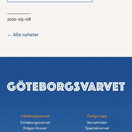
2022-05-08
← Alla nyheter
Sidfot
Göteborgsvarvet
Övriga lopp
Göteborgsvarvet
Varvetmilen
Frågor & svar
Specialvarvet