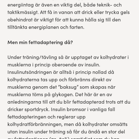
energiintag är även en viktig del, både teknik- och
taktikmässigt. Att få in vanan att drick eller trycka gels
obehindrat är viktigt för att kunna hålla sig till den
tilltänkta energiplanen och farten.
Men min fettadaptering då?
Under träning/tävling så är upptaget av kolhydrater i
musklerna i princip oberoende av insulin.
Insulinutsöndringen är alltså i princip nollad då
kolhydraterna tas upp och förbränns direkt av
musklerna genom det ”baksug” som skapas när
musklerna töms på glykogen. Det här är en av
anledningarna till att du blir fettadapterad trots att du
dricker sportdryck. Insulin bromsar i vanliga fall
fettadapteringen och reglerar upp
kolhydratförbränningen, men då kolhydrater omsätts
utan insulin under träning så får du ändå en stor del
av fettadaptionen (70-80%) samtidigt som du kan