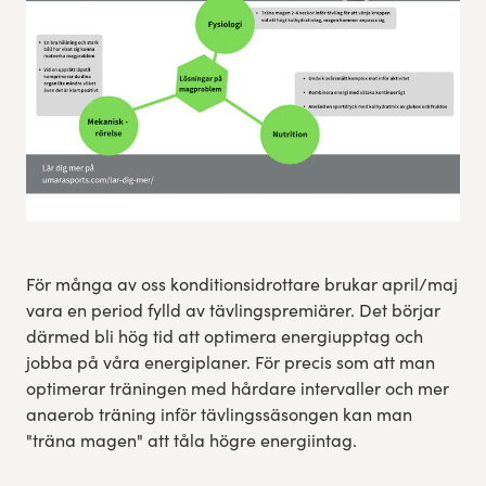
Res, bo, upplev
Hållbarhet
Göteborgsvarvets historia
Funktionär/Volontär
För många av oss konditionsidrottare brukar april/maj
vara en period fylld av tävlingspremiärer. Det börjar
därmed bli hög tid att optimera energiupptag och
jobba på våra energiplaner. För precis som att man
optimerar träningen med hårdare intervaller och mer
anaerob träning inför tävlingssäsongen kan man
"träna magen" att tåla högre energiintag.