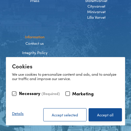
Press
Stafettvarvet
Cityvarvet
Minivarvet
Lilla Varvet
Information
Contact us
Integrity Policy
Terms and Conditions
Cookies
Cookies
We use cookies to personalize content and ads, and to analyze
our traffic and improve our service.
TikTok
Necessary
Marketing
(Required)
Instagram
Facebook
LinkedIn
©
2026
Göteborgsvarvet
Details