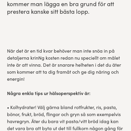
kom­mer man läg­ga en bra grund för att
prestera kanske sitt bäs­ta lopp.
Experience Gothenburg
Sustainability
Funktionär/volontär
När det är en tid kvar behöver man inte snöa in på
detaljerna krinNg kosten redan nu speciellt om målet
inte är att vinna. Det är snarare helheten i det du äter
som kommer att ta dig framåt och ge dig näring och
energin!
Några enkla tips ur hälsoperspektiv är:
• Kolhydrater! Välj gärna bland rotfrukter, ris, pasta,
bönor, frukt, bröd, flingor och gryn så som exempelvis
havregryn. Äter du bara vit pasta/vitt bröd idag kan
det vara bra att byta ut det till fullkorn någon gång för