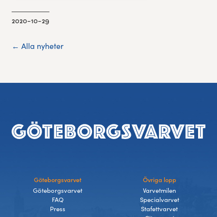
2020-10-29
← Alla nyheter
Footer
Göteborgsvarvet
Övriga lopp
Göteborgsvarvet
Varvetmilen
FAQ
Specialvarvet
Press
Stafettvarvet