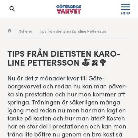
MENU
Search results will show up here
Waiting List
Specialvarvet
Results 2026
Nyheter
Tips från dietisten Karoline Pettersson
Race information
Stafettvarvet
Results archive
TIPS FRÅN DIETIS­TEN KARO­
Seeding system
Cityvarvet
Register for a race
LINE PETTERSSON 🍝🍌🥦
Race Course
Minivarvet
Nu är det
7
månad­er kvar till Göte­
borgsvarvet och redan nu kan man påver­
Göteborgsvarvet Expo
Lilla Varvet
ka sin presta­tion och hur man kom­mer att
springa. Tränin­gen är säk­erli­gen mån­ga
Follow the race
Varvetmilen
igång med redan nu men har man lagt en
tanke på kosten och hur man äter? Kosten
Run for charity
har en stor del i presta­tio­nen och kan man
trä­na lite bät­tre nu genom en bra kost så
Göteborgsvarvet Family Area