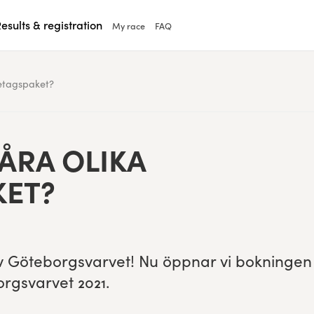
esults & registration
My race
FAQ
retagspaket?
ÅRA OLI­KA
KET?
 av Göte­borgsvarvet! Nu öpp­nar vi boknin­gen
­borgsvarvet
2021
.