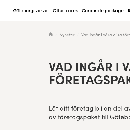
Göteborgsvarvet
Other races
Corporate package
R
Waiting List
Specialvarvet
Results 2026
Search results will show up here
Nyheter
Vad ingår i våra olika fö
Race information
Stafettvarvet
Results archive
Seeding system
Cityvarvet
Register for a race
VAD INGÅR I V
Race Course
Minivarvet
FÖRETAGSPA
Göteborgsvarvet Expo
Lilla Varvet
Follow the race
Varvetmilen
Låt ditt före­tag bli en del
Run for charity
av före­tagspaket till Göte
Göteborgsvarvet Family Area