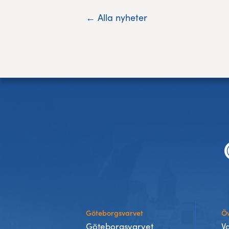
← Alla nyheter
Footer
Göteborgsvarvet
Öv
Göteborgsvarvet
V