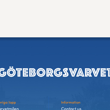
riga lopp
Information
arvetmilen
Contact us