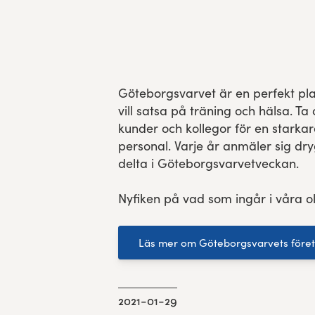
Experience Gothenburg
Sustainability
Göteborgsvarvet är en perfekt pla
Funktionär/volontär
vill satsa på träning och hälsa. 
kunder och kollegor för en starkar
personal. Varje år anmäler sig dryg
delta i Göteborgsvarvetveckan.
Nyfiken på vad som ingår i våra o
Läs mer om Göteborgsvarvets före
2021-01-29