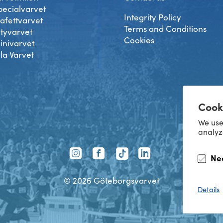
pecialvarvet
Integrity Policy
tafettvarvet
Terms and Conditions
ityvarvet
Cookies
inivarvet
lla Varvet
Cook
We use
analyz
TikTok
Ne
Instagram
Facebook
LinkedIn
©
2026
Göteborgsvarvet
Details