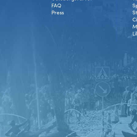
FAQ
S
Press
S
C
M
Li