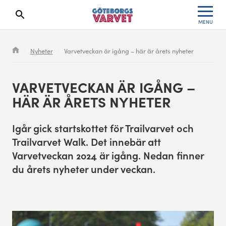
MENU
Search results will show up here
Waiting List
Specialvarvet
Results 2026
Nyheter
Varvetveckan är igång – här är årets nyheter
Race information
Stafettvarvet
Results archive
VARVETVECK­AN ÄR IGÅNG –
Seeding system
Cityvarvet
Register for a race
HÄR ÄR ÅRETS NYHETER
Race Course
Minivarvet
Igår gick start­skot­tet för Trail­varvet och
Trail­varvet Walk. Det innebär att
Göteborgsvarvet Expo
Lilla Varvet
Varvetveck­an
2024
är igång. Nedan finner
du årets nyheter under veckan.
Follow the race
Varvetmilen
Run for charity
Göteborgsvarvet Family Area