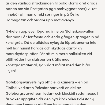
är den vanliga sträckningen tillbaka (förra året drogs
banan om via Postgatan pga ombyggnationer) vilket
innebär att man direkt springer in på Östra
Hamngatan och vidare upp mot avenyn.
Nyheten upplever löparna inne på Slottsskogsvallen
där man i år för första och enda gången springer in på
konstgräs. Då de alldeles nylagda löparbanorna inte
helt har hunnit härdas och skyddas därför av
markskyddsplattor. För att minimera halkrisken vid
blött väder har slutspurten klätts med
konstgräsmaterial, självklart målat med den blåa
linjen!
Göteborgsvarvets nya officiella kamera – en bil
Elbilstillverkaren Polestar har varit en del av
Göteborgsvarvet som ledar- och klockbil sedan 2020. I
år växer uppgiften då den nya klockbilen Polestar 4
dessutom kommer att filma hela loppet via den