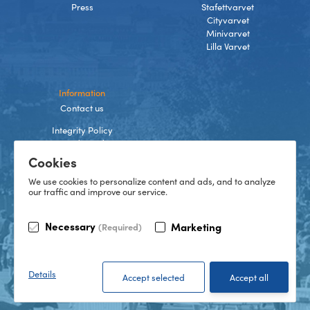
Press
Stafettvarvet
Cityvarvet
Minivarvet
Lilla Varvet
Information
Contact us
Integrity Policy
Terms and Conditions
Cookies
Cookies
We use cookies to personalize content and ads, and to analyze
our traffic and improve our service.
TikTok
Necessary
Marketing
(Required)
Instagram
Facebook
LinkedIn
©
2026
Göteborgsvarvet
Details