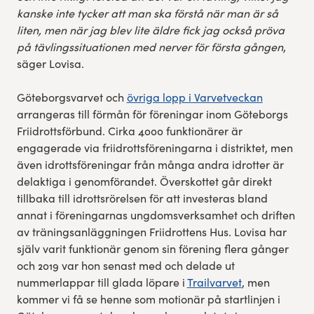
kanske inte tycker att man ska förstå när man är så
liten, men när jag blev lite äldre fick jag också pröva
på tävlingssituationen med nerver för första gången
,
säger Lovisa.
Göteborgsvarvet och
övriga lopp i Varvetveckan
arrangeras till förmån för föreningar inom Göteborgs
Friidrottsförbund. Cirka 4000 funktionärer är
engagerade via friidrottsföreningarna i distriktet, men
även idrottsföreningar från många andra idrotter är
delaktiga i genomförandet. Överskottet går direkt
tillbaka till idrottsrörelsen för att investeras bland
annat i föreningarnas ungdomsverksamhet och driften
av träningsanläggningen Friidrottens Hus. Lovisa har
själv varit funktionär genom sin förening flera gånger
och 2019 var hon senast med och delade ut
nummerlappar till glada löpare i
Trailvarvet
, men
kommer vi få se henne som motionär på startlinjen i