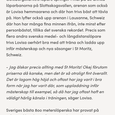
löparbanorna på Slottsskogsvallen, arenan som också
är Lovisa hemmaarena och där hon trivs bäst att tävla
på. Hon lyfter också upp arenan i Lausanne, Schweiz
där hon har många fina minnen ifrån, inte minst efter
personbästat, tillika det svenska rekordet. Precis som
flera andra svenska medel- och långdistanslöpare
trivs Lovisa oerhört bra med att träna och ladda upp
inför mästerskap och nya säsonger i St Moritz,
Schweiz.
-
Jag älskar precis allting med St Moritz! Okej förutom
priserna då kanske, men det är så otroligt fint överallt.
Det är lagom hög höjd och oftast har jag varit i bra
form när jag har varit där, som uppladdning inför
mästerskap till exempel, så då har jag oftast haft en
väldigt härlig känsla i träningen
, säger Lovisa.
Sveriges bästa 800 meterslöperska har provat på