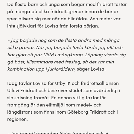
De flesta barn och unga som börjar med friidrott testar
på många på olika friidrottsgrenar innan de börjar
specialisera sig mer när de blir äldre. 800 meter var
inte självklart för Lovisa från första början.
- Jag började nog som de flesta andra med många
olika grenar. När jag började tävla körde jag allt och
har gjort ett par USM i mångkamp. Löpning visade sig
gå bäst, tillsammans med tresteg, så det var min
kombination upp i junioråldern
, säger Lovisa.
Idag tävlar Lovisa för Utby IK och friidrottsalliansen
Ullevi Friidrott och beskriver stödet som ovärderligt i
sin satsning framåt. En annan viktig faktor för
framgång är den elitmiljö inom medel- och
långdistans som finns inom Göteborg Friidrott och i
regionen.
- Jag tror att framgång föder framgång och vi