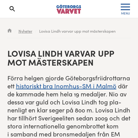
MENU
Search results will show up here
Waiting List
Specialvarvet
Results 2026
Nyheter
Lovisa Lindh varvar upp mot mästerskapen
Race information
Stafettvarvet
Results archive
LOVISA LINDH VAR­VAR UPP
Seeding system
Cityvarvet
Register for a race
MOT MÄSTERSKAPEN
Race Course
Minivarvet
För­ra hel­gen gjorde Göte­borgs­fri­idrot­tar­na
ett
his­toriskt bra Inomhus-SM i Malmö
där
Göteborgsvarvet Expo
Lilla Varvet
de kam­made hem hela
19
medal­jer. Nio av
dessa var guld och Lovisa Lindh tog pla­
Follow the race
Varvetmilen
nen­ligt en klar seger på
800
m. Lovisa Lindh
har till­hört Sverigeel­iten sedan
2009
och det
Run for charity
sto­ra inter­na­tionel­la genom­brot­tet kom
i sam­band med bron­s­medal­jen från
EM
Göteborgsvarvet Family Area