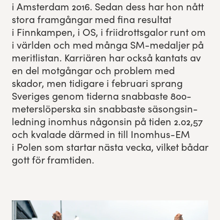
i Ams­ter­dam
2016
. Sedan dess har hon nått
sto­ra framgån­gar med fina resul­tat
Experience Gothenburg
i Finnkam­p­en, i
OS
, i fri­idrotts­ga­lor runt om
Sustainability
i världen och med mån­ga SM-medal­jer på
mer­itlis­tan. Kar­riären har ock­så kan­tats av
Funktionär/volontär
en del mot­gån­gar och prob­lem med
skador, men tidi­gare i feb­ru­ari sprang
Sveriges genom tider­na snab­baste
800
-
meter­slöper­s­ka sin snab­baste säsongsin­
led­ning inomhus någon­sin på tiden
2
.
02
,
57
och kvalade därmed in till Inomhus-EM
i Polen som star­tar näs­ta vec­ka, vilket bådar
gott för framtiden.