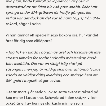
min plan, hade kontroll på loppet och är positivt
överraskad av att tiden blev så pass snabb. Skönt att
springa under EM-gränsen för tredje gången, lite
retligt var det dock att det var så nära (0,41s) från SM-
rekor
d, säger Lovisa.
Vi har lämnat ett speciellt 2020 bakom oss, hur var det
året för dig som elitlöpare?
- Jag fick en skada i början av året och försökte att inte
stressa tillbaka för snabbt när alla mästerskap ändå
blev inställda. Det var en riktigt trög start på
säsongen, men jag är väldigt stolt över att ändå lyckas
vända en väldigt dålig inledning och springa hem ett
SM-guld i august
i, säger Lovisa.
Det är snart 4 år sedan Lovisa satte svenskt rekord på
800 meter i Lausanne, Schweiz på tiden 1.58,77, vilket
också är ett av hennes starkaste minnen som