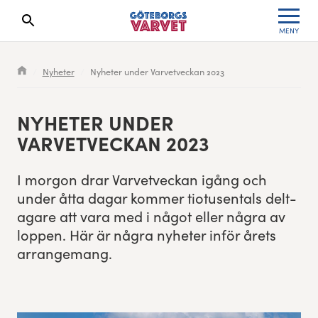
MENY
Sökresultaten dyker upp här
Kölista
Specialvarvet
Huvudpartners
Resultat 2026
Nyheter
Nyheter under Varvetveckan 2023
Deltagarinformation
Stafettvarvet
Evenemangs- & mediepartners
Resultatarkiv
NYHETER UNDER
Seedningsregler
Cityvarvet
Leverantörer
Anmälan
VARVETVECK­AN
2023
Bana
Minivarvet
Partners Varvetveckan
I mor­gon drar Varvetveck­an igång och
under åtta dagar kom­mer tio­tusen­tals delt­
Göteborgsvarvet Expo
Lilla Varvet
Partnerportal
a­gare att vara med i något eller några av
lop­pen. Här är några nyheter inför årets
Löparinspiration och träning
Varvetmilen
arrangemang.
Spring för välgörenhet
Göteborgsvarvet familjeområde