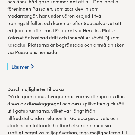
och ännu härligare kommer det att bli. Den ideella
föreningen Passalen, som 2021 klev in som
medarrangör, har under våren erbjudit två
träningstillfällen och kommer efter Specialvarvet att
erbjuda en after run i Frilagret vid Herulins Plats 1.
Kalaset är kostnadsfritt och innehåller såväl DJ som
karaoke. Platserna är begränsade och anmälan sker
via Passalens hemsida.
Läs mer
Duschmöjligheter tillbaka
Då de gamla duschvagnarnas varmvattenproduktion
drevs av dieselaggregat och dess spillvatten gick rätt
ut i gatubrunnarna, vilket var långt ifrån
tillfredställande i relation till Göteborgsvarvets och
stadens omfattande hållbarhetsarbete med sin
kraftigt negativa miljöpåverkan, togs möjligheterna till