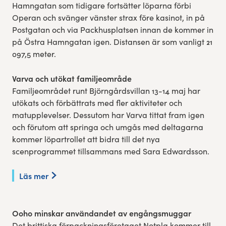
Hamngatan som tidigare fortsätter löparna förbi
Operan och svänger vänster strax före kasinot, in på
Postgatan och via Packhusplatsen innan de kommer in
på Östra Hamngatan igen. Distansen är som vanligt 21
097,5 meter.
Varva och utökat familjeområde
Familjeområdet runt Björngårdsvillan 13-14 maj har
utökats och förbättrats med fler aktiviteter och
matupplevelser. Dessutom har Varva tittat fram igen
och förutom att springa och umgås med deltagarna
kommer löpartrollet att bidra till det nya
scenprogrammet tillsammans med Sara Edwardsson.
Läs mer
Ooho minskar användandet av engångsmuggar
Det brittiska förpackningsföretaget Notpla kommer till