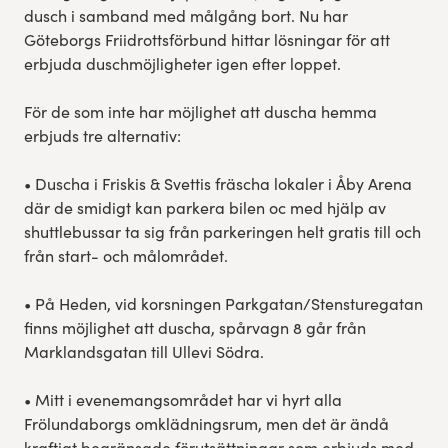
dusch i samband med målgång bort. Nu har
Göteborgs Friidrottsförbund hittar lösningar för att
erbjuda duschmöjligheter igen efter loppet.
För de som inte har möjlighet att duscha hemma
erbjuds tre alternativ:
• Duscha i Friskis & Svettis fräscha lokaler i Åby Arena
där de smidigt kan parkera bilen oc med hjälp av
shuttlebussar ta sig från parkeringen helt gratis till och
från start- och målområdet.
• På Heden, vid korsningen Parkgatan/Stensturegatan
finns möjlighet att duscha, spårvagn 8 går från
Marklandsgatan till Ullevi Södra.
• Mitt i evenemangsområdet har vi hyrt alla
Frölundaborgs omklädningsrum, men det är ändå
kraftigt begränsade förutsättningar som erbjuds med