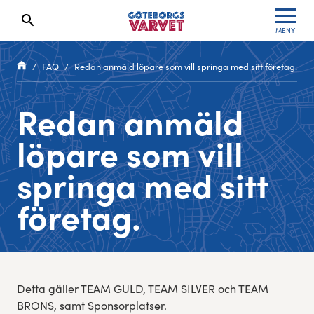
MENY
Sökresultaten dyker upp här
Kölista
Specialvarvet
Huvudpartners
Resultat 2026
FAQ
Redan anmäld löpare som vill springa med sitt företag.
Deltagarinformation
Stafettvarvet
Evenemangs- & mediepartners
Resultatarkiv
Redan anmäld
Seedningsregler
Cityvarvet
Leverantörer
Anmälan
löpare som vill
Bana
Minivarvet
Partners Varvetveckan
springa med sitt
Göteborgsvarvet Expo
Lilla Varvet
Partnerportal
företag.
Löparinspiration och träning
Varvetmilen
Spring för välgörenhet
Detta gäller TEAM GULD, TEAM SILVER och TEAM
Göteborgsvarvet familjeområde
BRONS, samt Sponsorplatser.