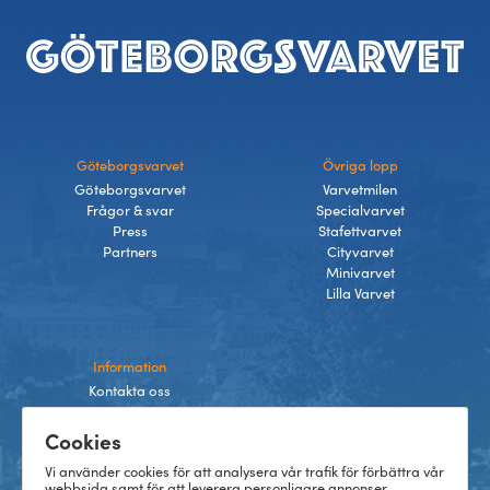
Sidfot
Göteborgsvarvet
Övriga lopp
Göteborgsvarvet
Varvetmilen
Frågor & svar
Specialvarvet
Press
Stafettvarvet
Partners
Cityvarvet
Minivarvet
Lilla Varvet
Information
Kontakta oss
Integritetspolicy
Cookies
Villkor
Cookies
Vi använder cookies för att analysera vår trafik för förbättra vår
webbsida samt för att leverera personligare annonser.