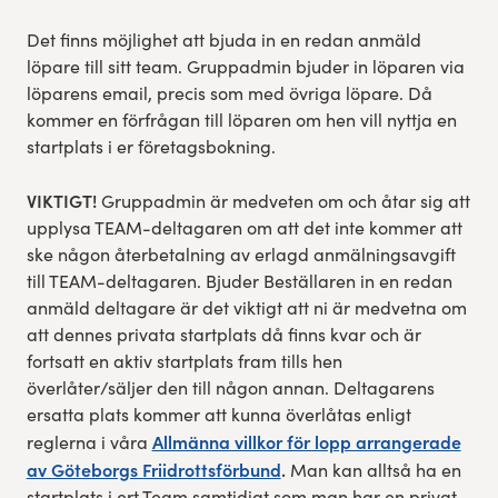
Res, bo, upplev
Det finns möjlighet att bjuda in en redan anmäld
löpare till sitt team. Gruppadmin bjuder in löparen via
löparens email, precis som med övriga löpare. Då
Hållbarhet
kommer en förfrågan till löparen om hen vill nyttja en
startplats i er företagsbokning. ​
Göteborgsvarvets historia
VIKTIGT!
Gruppadmin är medveten om och åtar sig att
Funktionär/Volontär
upplysa TEAM-deltagaren om att det inte kommer att
ske någon återbetalning av erlagd anmälningsavgift
till TEAM-deltagaren. Bjuder Beställaren in en redan
anmäld deltagare är det viktigt att ni är medvetna om
att dennes privata startplats då finns kvar och är
fortsatt en aktiv startplats fram tills hen
överlåter/säljer den till någon annan. Deltagarens
ersatta plats kommer att kunna överlåtas enligt
Allmänna villkor för lopp arrangerade
reglerna i våra
av Göteborgs Friidrottsförbund
.
Man kan alltså ha en
startplats i ert Team samtidigt som man har en privat