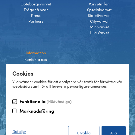
Göteborgsvarvet
Varvetmilen
Frågor & svar
Specialvarvet
Press
Stafettvarvet
Partners
Cityvarvet
Minivarvet
Lilla Varvet
Information
Kontakta oss
Integritetspolicy
Cookies
Villkor
Cookies
Vi använder cookies för att analysera vår trafik för förbättra vår
webbsida samt för att leverera personligare annonser.
Funktionella
(Nödvändiga)
TikTok
Marknadsföring
Instagram
Facebook
LinkedIn
©
2026
Göteborgsvarvet
Detaljer