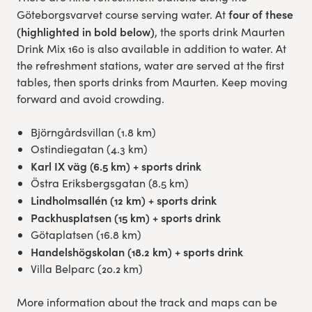
four of these
Göteborgsvarvet course serving water. At
Res, bo, upplev
(highlighted in bold below)
, the sports drink Maurten
Drink Mix 160 is also available in addition to water. At
Hållbarhet
the refreshment stations, water are served at the first
tables, then sports drinks from Maurten. Keep moving
Göteborgsvarvets historia
forward and avoid crowding.
Funktionär/Volontär
Björngårdsvillan (1.8 km)
Ostindiegatan (4.3 km)
Karl IX väg (6.5 km) + sports drink
Östra Eriksbergsgatan (8.5 km)
Lindholmsallén (12 km) + sports drink
Packhusplatsen (15 km) + sports drink
Götaplatsen (16.8 km)
Handelshögskolan (18.2 km) + sports drink
Villa Belparc (20.2 km)
More information about the track and maps can be