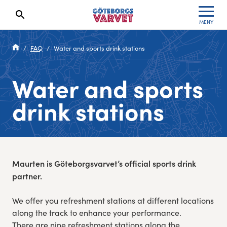
MENY
Sökresultaten dyker upp här
Kölista
Specialvarvet
Huvudpartners
Resultat 2026
FAQ
Water and sports drink stations
Deltagarinformation
Stafettvarvet
Evenemangs- & mediepartners
Resultatarkiv
Water and sports
Seedningsregler
Cityvarvet
Leverantörer
Anmälan
drink stations
Bana
Minivarvet
Partners Varvetveckan
Göteborgsvarvet Expo
Lilla Varvet
Partnerportal
Maurten is Göteborgsvarvet’s official sports drink
Löparinspiration och träning
Varvetmilen
partner.
Spring för välgörenhet
We offer you refreshment stations at different locations
along the track to enhance your performance.
Göteborgsvarvet familjeområde
There are nine refreshment stations along the