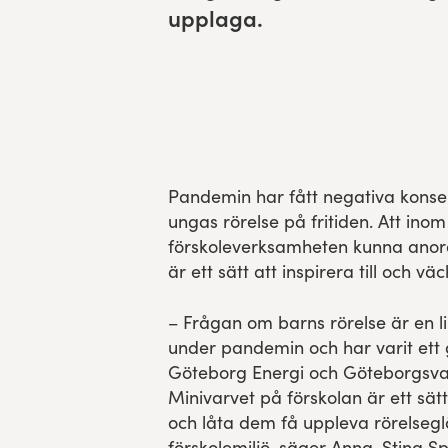
upplaga.
Res, bo, upplev
Hållbarhet
Göteborgsvarvets historia
Funktionär/Volontär
Pandemin har fått negativa konse
ungas rörelse på fritiden. Att ino
förskoleverksamheten kunna anord
är ett sätt att inspirera till och vä
– Frågan om barns rörelse är en l
under pandemin och har varit ett
Göteborg Energi och Göteborgsvar
Minivarvet på förskolan är ett sätt
och låta dem få uppleva rörelseglä
förskolemiljö, säger Anna-Stina Sp