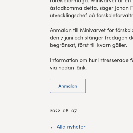
rörelseförmåga. Minivarvet är ett 
åstadkomma detta, säger Johan F
utvecklingschef på förskoleförvalt
Anmälan till Minivarvet för försk
den 7 juni och stänger fredagen den
begränsat, först till kvarn gäller.
Information om hur intresserade f
via nedan länk.
Anmälan
2022-06-07
← Alla nyheter