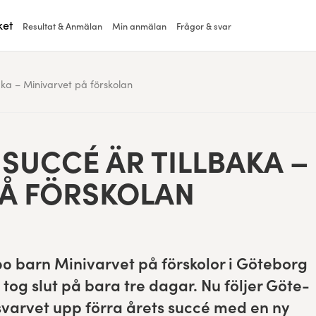
ket
Resultat & Anmälan
Min anmälan
Frågor & svar
baka – Minivarvet på förskolan
SUC­CÉ ÄR TILL­BA­KA –
PÅ FÖRSKOLAN
00
barn Mini­varvet på förskolor i Göte­borg
tog slut på bara tre dagar. Nu föl­jer Göte­
varvet upp för­ra årets suc­cé med en ny