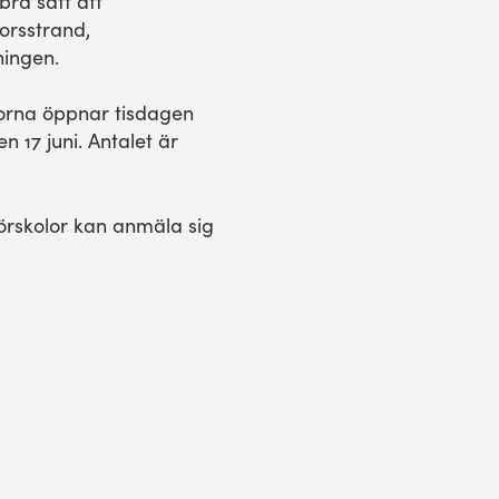
bra sätt att
orsstrand,
ningen.
olorna öppnar tisdagen
 17 juni. Antalet är
örskolor kan anmäla sig