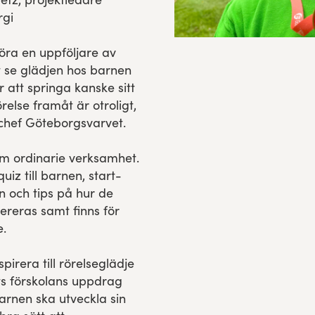
rgi
göra en uppföljare av
tt se glädjen hos barnen
r att springa kanske sitt
örelse framåt är otroligt,
chef Göteborgsvarvet.
om ordinarie verksamhet.
uiz till barnen, start-
n och tips på hur de
ereras samt finns för
e.
spirera till rörelseglädje
yfts förskolans uppdrag
barnen ska utveckla sin