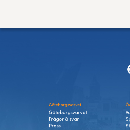
Sidfot
Göteborgsvarvet
Öv
Göteborgsvarvet
V
Frågor & svar
S
Press
S