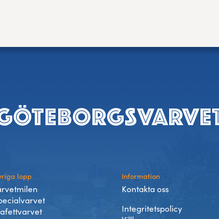
riga lopp
Information
arvetmilen
Kontakta oss
pecialvarvet
Integritetspolicy
tafettvarvet