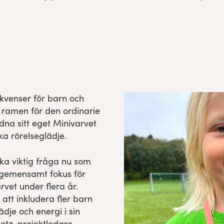
kvenser för barn och
m ramen för den ordinarie
na sitt eget Minivarvet
cka rörelseglädje.
ika viktig fråga nu som
 gemensamt fokus för
vet under flera år.
 att inkludera fler barn
dje och energi i sin
etz, projektledare