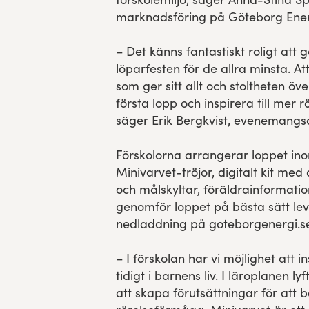
marknadsföring på Göteborg Ene
– Det känns fantastiskt roligt att 
löparfesten för de allra minsta. A
som ger sitt allt och stoltheten öve
första lopp och inspirera till mer r
säger Erik Bergkvist, evenemangs
Förskolorna arrangerar loppet in
Minivarvet-tröjor, digitalt kit med q
och målskyltar, föräldrainformatio
genomför loppet på bästa sätt lev
nedladdning på goteborgenergi.s
– I förskolan har vi möjlighet att in
tidigt i barnens liv. I läroplanen l
att skapa förutsättningar för att 