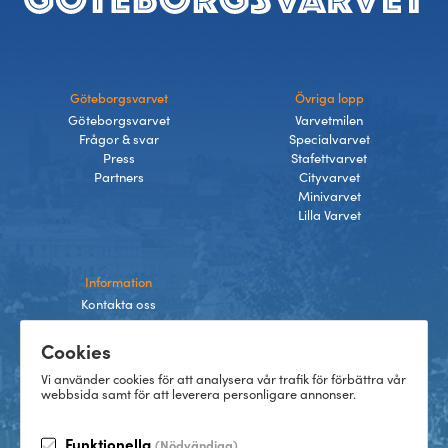
Göteborgsvarvet
Övriga lopp
Göteborgsvarvet
Varvetmilen
Frågor & svar
Specialvarvet
Press
Stafettvarvet
Partners
Cityvarvet
Minivarvet
Lilla Varvet
Information
Kontakta oss
Integritetspolicy
Cookies
Villkor
Cookies
Vi använder cookies för att analysera vår trafik för förbättra vår
webbsida samt för att leverera personligare annonser.
Funktionella
(Nödvändiga)