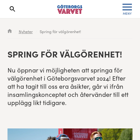
MENY
Sökresultaten dyker upp här
Kölista
Specialvarvet
Huvudpartners
Resultat 2026
Nyheter
Spring för välgörenhet!
Deltagarinformation
Stafettvarvet
Evenemangs- & mediepartners
Resultatarkiv
SPRING FÖR VÄLGÖRENHET!
Seedningsregler
Cityvarvet
Leverantörer
Anmälan
Nu öpp­nar vi möj­ligheten att springa för
Bana
Minivarvet
Partners Varvetveckan
väl­gören­het i Göte­borgsvarvet
2024
! Efter
att ha tag­it till oss era åsik­ter, går vi ifrån
Göteborgsvarvet Expo
Lilla Varvet
Partnerportal
insam­lingskon­ceptet och åter­vän­der till ett
upplägg likt tidigare.
Löparinspiration och träning
Varvetmilen
Spring för välgörenhet
Göteborgsvarvet familjeområde