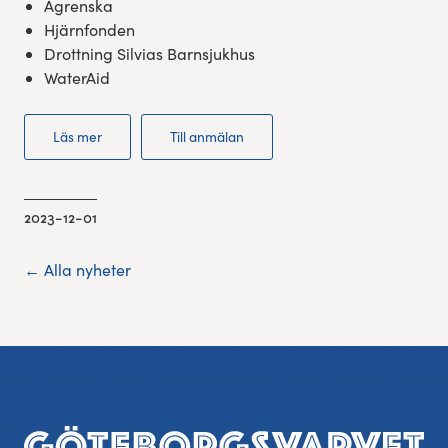
Ågrenska
Hjärnfonden
Drottning Silvias Barnsjukhus
WaterAid
Läs mer
Till anmälan
2023-12-01
← Alla nyheter
Sidfot