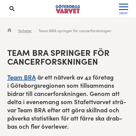
MENY
Sökresultaten dyker upp här
Kölista
Specialvarvet
Huvudpartners
Resultat 2026
Nyheter
Team BRA springer för cancerforskningen
Deltagarinformation
Stafettvarvet
Evenemangs- & mediepartners
Resultatarkiv
TEAM
BRA
SPRINGER FÖR
Seedningsregler
Cityvarvet
Leverantörer
Anmälan
CANCERFORSKNINGEN
Bana
Minivarvet
Partners Varvetveckan
Team
BRA
är ett nätverk av
42
före­tag
i Göte­borgsre­gio­nen som till­sam­mans
Göteborgsvarvet Expo
Lilla Varvet
Partnerportal
bidrar till can­cer­forsknin­gen. Genom att
delta i even­e­mang som Stafettvarvet strä­
Löparinspiration och träning
Varvetmilen
var Team
BRA
efter att göra skill­nad och
Spring för välgörenhet
påver­ka sta­tis­tiken för att färre ska drab­
bas och fler överlever.
Göteborgsvarvet familjeområde