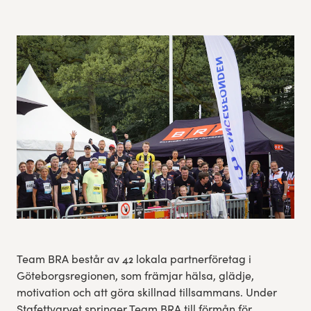
Res, bo, upplev
Hållbarhet
Göteborgsvarvets historia
Funktionär/Volontär
Team BRA består av 42 lokala partnerföretag i
Göteborgsregionen, som främjar hälsa, glädje,
motivation och att göra skillnad tillsammans. Under
Stafettvarvet springer Team BRA till förmån för