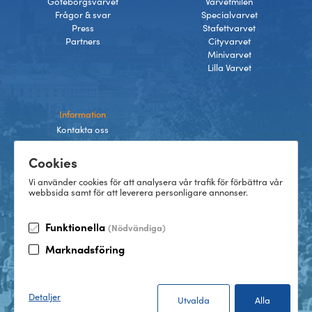
Göteborgsvarvet
Varvetmilen
Frågor & svar
Specialvarvet
Press
Stafettvarvet
Partners
Cityvarvet
Minivarvet
Lilla Varvet
Information
Kontakta oss
Integritetspolicy
Cookies
Villkor
Cookies
Vi använder cookies för att analysera vår trafik för förbättra vår
webbsida samt för att leverera personligare annonser.
Funktionella
(Nödvändiga)
TikTok
Marknadsföring
Instagram
Facebook
LinkedIn
©
2026
Göteborgsvarvet
Detaljer