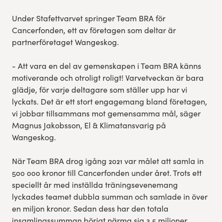
Under Stafettvarvet springer Team BRA för
Cancerfonden, ett av företagen som deltar är
partnerföretaget Wangeskog.
- Att vara en del av gemenskapen i Team BRA känns
motiverande och otroligt roligt! Varvetveckan är bara
glädje, för varje deltagare som ställer upp har vi
lyckats. Det är ett stort engagemang bland företagen,
vi jobbar tillsammans mot gemensamma mål, säger
Magnus Jakobsson, El & Klimatansvarig på
Wangeskog.
När Team BRA drog igång 2021 var målet att samla in
500 000 kronor till Cancerfonden under året. Trots ett
speciellt år med inställda träningsevenemang
lyckades teamet dubbla summan och samlade in över
en miljon kronor. Sedan dess har den totala
insamlingssumman börjat närma sig 3,5 miljoner