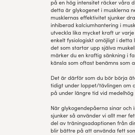
på en hög intensitet räcker våra de
detta är glykogenet i musklerna n
musklernas effektivitet sjunker dr
inhiberad kalciumhantering i muske
utveckla lika mycket kraft ur varje
enkelt fysiologiskt omöjligt i detta
det som startar upp själva muskel
märker du en kraftig sänkning i fa
känsla som oftast benämns som a
Det är därför som du bör börja ät
tidigt under loppet/tävlingen om d
på under längre tid vid medelhög ti
När glykogendepåerna sinar och in
sjunker så använder vi allt mer fe
del av träningsadaptionen från di
blir bättre på att använda fett so