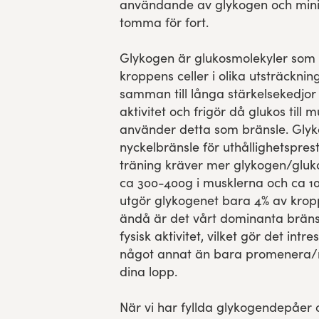
användande av glykogen och mini
tomma för fort.
Glykogen är glukosmolekyler som f
kroppens celler i olika utsträckni
samman till långa stärkelsekedjor
aktivitet och frigör då glukos till 
använder detta som bränsle. Glyk
nyckelbränsle för uthållighetspres
träning kräver mer glykogen/gluko
ca 300-400g i musklerna och ca 100g
utgör glykogenet bara 4% av krop
ändå är det vårt dominanta bränsl
fysisk aktivitet, vilket gör det intre
något annat än bara promenera/m
dina lopp.
När vi har fyllda glykogendepåer oc