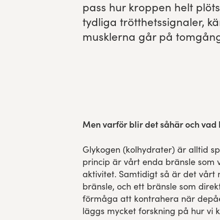
pass hur krop­pen helt plöt­s
Res, bo, upplev
tydli­ga tröt­thetssig­naler, 
muskler­na går på tomgång. V
Hållbarhet
Göteborgsvarvets historia
Funktionär/Volontär
Men varför blir det såhär och vad
Glykogen (kolhydrater) är alltid 
princip är vårt enda bränsle som v
aktivitet. Samtidigt så är det vårt
bränsle, och ett bränsle som dire
förmåga att kontrahera när depå
läggs mycket forskning på hur vi