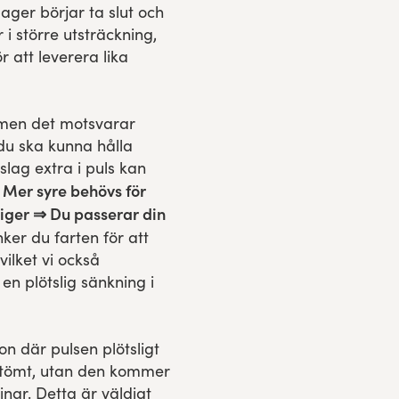
ager börjar ta slut och
i större utsträckning,
 att leverera lika
 men det motsvarar
t du ska kunna hålla
slag extra i puls kan
 Mer syre behövs för
tiger ⇒ Du passerar din
nker du farten för att
ilket vi också
en plötslig sänkning i
on där pulsen plötsligt
uttömt, utan den kommer
inar. Detta är väldigt