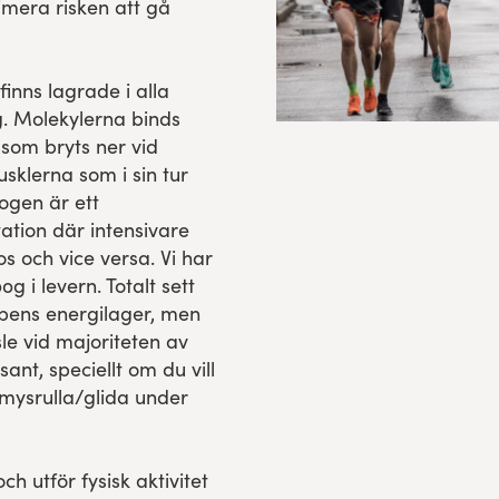
mera risken att gå
inns lagrade i alla
ng. Molekylerna binds
 som bryts ner vid
musklerna som i sin tur
ogen är ett
tation där intensivare
s och vice versa. Vi har
 i levern. Totalt sett
pens energilager, men
e vid majoriteten av
ssant, speciellt om du vill
ysrulla/glida under
h utför fysisk aktivitet