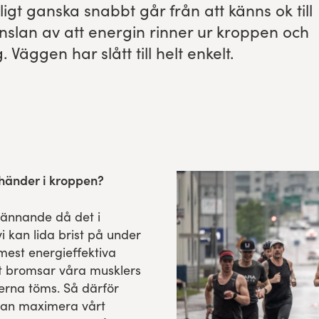
ligt gan­s­ka snabbt går från att känns ok till
känslan av att ener­gin rin­ner ur krop­pen och
äggen har slått till helt enkelt.
 händer i kroppen?
spännande då det i
i kan lida brist på under
 mest energieffektiva
kt bromsar våra musklers
erna töms. Så därför
 kan maximera vårt