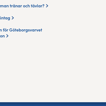
 man tränar och tävlar?
iintag
n för Göteborgsvarvet
hon