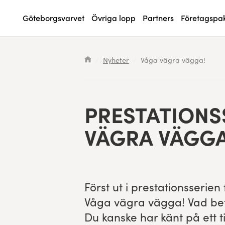
Göteborgsvarvet
Övriga lopp
Partners
Företagspa
Kölista
Specialvarvet
Huvudpartners
Resultat 2026
Sökresultaten dyker upp här
Nyheter
Våga vägra vägga!
Deltagarinformation
Stafettvarvet
Evenemangs- & mediepartners
Resultatarkiv
Seedningsregler
Cityvarvet
Leverantörer
Anmälan
PRESTA­TION­
Bana
Minivarvet
Partners Varvetveckan
VÄGRA VÄGGA
Göteborgsvarvet Expo
Lilla Varvet
Partnerportal
Löparinspiration och träning
Varvetmilen
Först ut i presta­tion­sse­rie
Spring för välgörenhet
Våga vägra väg­ga! Vad bet
Du kanske har känt på ett t
Göteborgsvarvet familjeområde