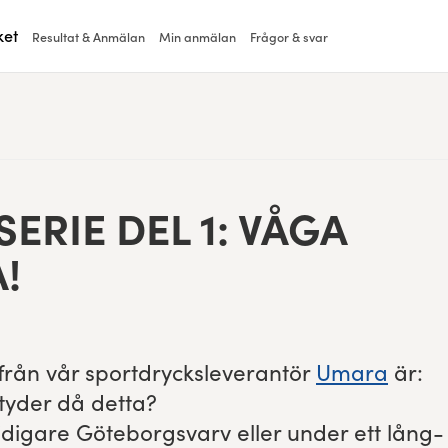
ket
Resultat & Anmälan
Min anmälan
Frågor & svar
SSERIE DEL
1
: VÅGA
!
n från vår sportdryck­slever­an­tör
Umara
är:
y­der då det­ta?
idi­gare Göte­borgsvarv eller under ett lång­