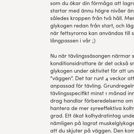
som du ökar din förmåga att lagr
startar med ännu högre nivåer än 
således kroppen från två håll. Mer
glykogen redan från start, och lä
när fettsyrorna kan användas till s
långpassen i vår ;)
Nu när tävlingssäsongen närmar 
konditionsidrottare är det också s
glykogen under aktivitet för att 
“väggen”. Det tar runt 4 veckor att b
anpassad för tävling. Grundregeln
tävlingsspecifikt minst 1 månad inn
drag handlar förberedelserna om 
hantera de mer syreeffektiva kolhy
grad. Ett ökat kolhydratintag unde
nämligen på lagrat muskelglykogen,
att du skjuter på väggen. Den k