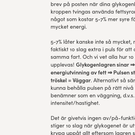
brev på posten när dina glykogenl
kroppen tvingas använda fettsyror 
något som kostar 5-7% mer syre för
mycket energi.
5-7% låter kanske inte så mycket,
faktiskt 10 slag extra i puls för at
samma fart. Och vi vet alla hur 10 
Glykogenlagren sinar ⇒
upplevas!
energiutvinning av fett ⇒ Pulsen s
tröskel = Väggar
. Alternativt så sä
kunna behålla pulsen på rätt nivå v
benämner som en väggning, d.v.s. 
intensitet/hastighet.
Det är givetvis ingen av/på-funkti
stiger 10 slag när glykogenet är 
krypa uppåt allt eftersom lagren s