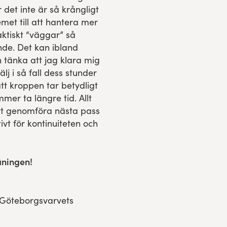
r det inte är så krångligt
et till att hantera mer
aktiskt “väggar” så
nde. Det kan ibland
 tänka att jag klara mig
j i så fall dess stunder
t kroppen tar betydligt
er ta längre tid. Allt
tt genomföra nästa pass
ativt för kontinuiteten och
äningen!
n Göteborgsvarvets