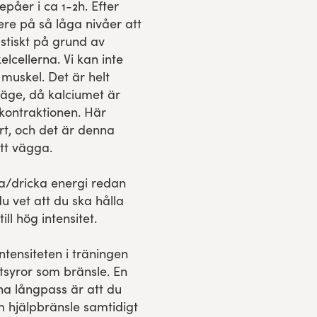
påer i ca 1-2h. Efter
ere på så låga nivåer att
astiskt på grund av
lcellerna. Vi kan inte
 muskel. Det är helt
 läge, då kalciumet är
kontraktionen. Här
rt, och det är denna
tt vägga.
a/dricka energi redan
u vet att du ska hålla
ll hög intensitet.
tensiteten i träningen
ttsyror som bränsle. En
na långpass är att du
m hjälpbränsle samtidigt