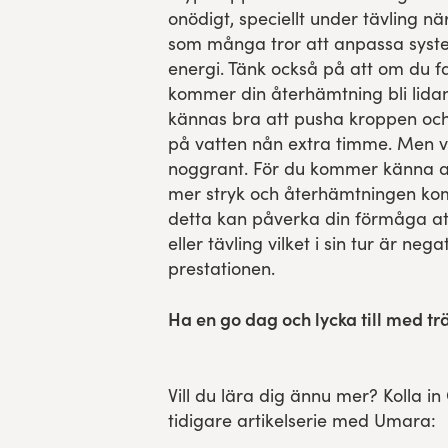
onödigt, speciellt under tävling nä
som många tror att anpassa system
energi. Tänk också på att om du f
kommer din återhämtning bli lida
kännas bra att pusha kroppen och
på vatten nån extra timme. Men väl
noggrant. För du kommer känna at
mer stryk och återhämtningen komm
detta kan påverka din förmåga a
eller tävling vilket i sin tur är neg
prestationen.
Ha en go dag och lycka till med tr
Vill du lära dig ännu mer? Kolla i
tidigare artikelserie med Umara: