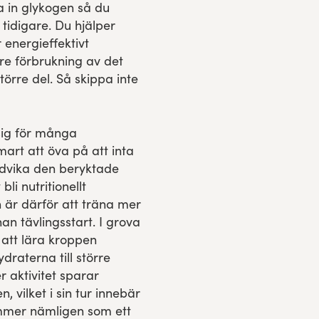
a in glykogen så du
tidigare. Du hjälper
 energieffektivt
gre förbrukning av det
törre del. Så skippa inte
sig för många
mart att öva på att inta
undvika den beryktade
li nutritionellt
 är därför att träna mer
an tävlingsstart. I grova
att lära kroppen
draterna till större
r aktivitet sparar
 vilket i sin tur innebär
ommer nämligen som ett